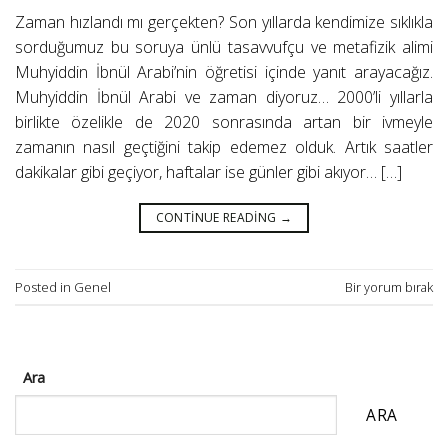
Zaman hızlandı mı gerçekten? Son yıllarda kendimize sıklıkla
sorduğumuz bu soruya ünlü tasavvufçu ve metafizik alimi
Muhyiddin İbnül Arabi’nin öğretisi içinde yanıt arayacağız.
Muhyiddin İbnül Arabi ve zaman diyoruz… 2000’li yıllarla
birlikte özelikle de 2020 sonrasında artan bir ivmeyle
zamanın nasıl geçtiğini takip edemez olduk. Artık saatler
dakikalar gibi geçiyor, haftalar ise günler gibi akıyor… […]
CONTINUE READING
→
Posted in
Genel
Bir yorum bırak
Ara
ARA