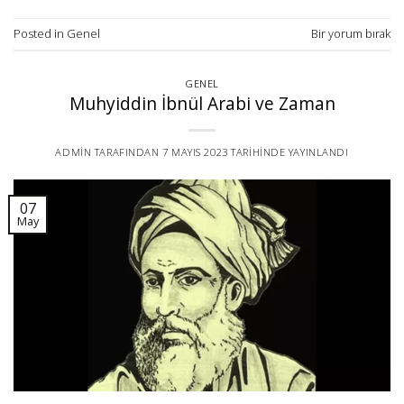
Posted in
Genel
Bir yorum bırak
GENEL
Muhyiddin İbnül Arabi ve Zaman
ADMIN
TARAFINDAN
7 MAYIS 2023
TARIHINDE YAYINLANDI
07
May