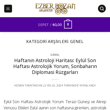
İçeriğe
atla
SEPET /
₺
0,00
0
KATEGORI ARŞIVLERI:
GENEL
GENEL
Haftanın Astroloji Haritası: Eylül Son
Haftası Astrolojik Yorum, Sonbaharın
Diplomasi Rüzgarları
ADMIN
TARAFINDAN
22 EYLÜL 2024
TARIHINDE YAYINLANDI
Eylül Son Haftası Astrolojik Yorum: Terazi Güneşi ve Akrep
Venüsü Etkileri Eylül ayının son haftasına girerken, astrolojik