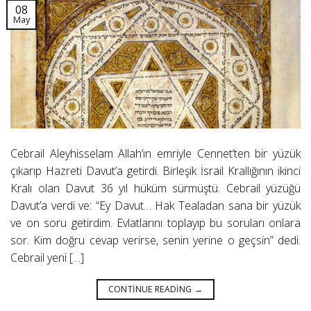
08
May
Cebrail Aleyhisselam Allah’ın emriyle Cennet’ten bir yüzük
çıkarıp Hazreti Davut’a getirdi. Birleşik İsrail Krallığının ikinci
Kralı olan Davut 36 yıl hüküm sürmüştü. Cebrail yüzüğü
Davut’a verdi ve: “Ey Davut… Hak Tealadan sana bir yüzük
ve on soru getirdim. Evlatlarını toplayıp bu soruları onlara
sor. Kim doğru cevap verirse, senin yerine o geçsin” dedi.
Cebrail yeni […]
CONTINUE READING
→