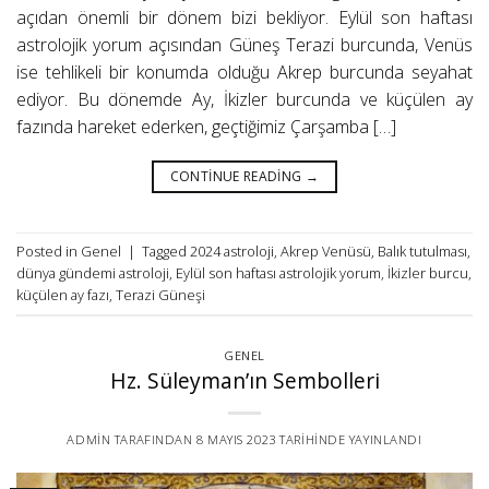
açıdan önemli bir dönem bizi bekliyor. Eylül son haftası
astrolojik yorum açısından Güneş Terazi burcunda, Venüs
ise tehlikeli bir konumda olduğu Akrep burcunda seyahat
ediyor. Bu dönemde Ay, İkizler burcunda ve küçülen ay
fazında hareket ederken, geçtiğimiz Çarşamba […]
CONTINUE READING
→
Posted in
Genel
|
Tagged
2024 astroloji
,
Akrep Venüsü
,
Balık tutulması
,
dünya gündemi astroloji
,
Eylül son haftası astrolojik yorum
,
İkizler burcu
,
küçülen ay fazı
,
Terazi Güneşi
GENEL
Hz. Süleyman’ın Sembolleri
ADMIN
TARAFINDAN
8 MAYIS 2023
TARIHINDE YAYINLANDI