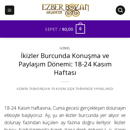
İçeriğe
atla
SEPET /
₺
0,00
0
GENEL
İkizler Burcunda Konuşma ve
Paylaşım Dönemi: 18-24 Kasım
Haftası
ADMIN
TARAFINDAN
19 KASIM 2024
TARIHINDE YAYINLANDI
18-24 Kasım haftasına, Cuma gecesi gerçekleşen dolunayın
etkisiyle başlıyoruz. Ay, şu an ikizler burcunda yer alıyor ve
dolunay fazından küçülen ay fazına doğru ilerliyor. İkizler
burcu, haritalarımızda hangi alana denk geliyorsa, o alanın