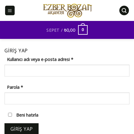
İçeriğe
atla
SEPET /
₺
0,00
0
GIRIŞ YAP
Gerekli
Kullanıcı adı veya e-posta adresi
*
Gerekli
Parola
*
Beni hatırla
GIRIŞ YAP