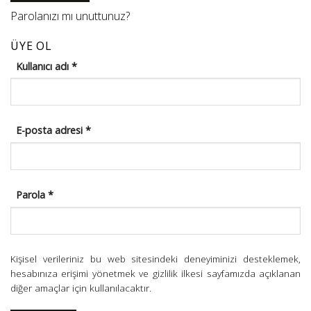
Parolanızı mı unuttunuz?
ÜYE OL
Gerekli
Kullanıcı adı
*
Gerekli
E-posta adresi
*
Gerekli
Parola
*
Kişisel verileriniz bu web sitesindeki deneyiminizi desteklemek,
hesabınıza erişimi yönetmek ve
gizlilik ilkesi
sayfamızda açıklanan
diğer amaçlar için kullanılacaktır.