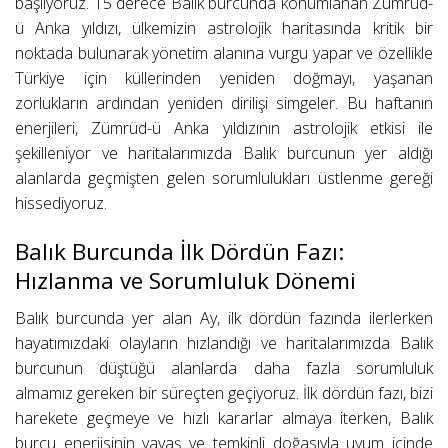
başlıyoruz. 15 derece Balık burcunda konumlanan Zümrüd-
ü Anka yıldızı, ülkemizin astrolojik haritasında kritik bir
noktada bulunarak yönetim alanına vurgu yapar ve özellikle
Türkiye için küllerinden yeniden doğmayı, yaşanan
zorlukların ardından yeniden dirilişi simgeler. Bu haftanın
enerjileri, Zümrüd-ü Anka yıldızının astrolojik etkisi ile
şekilleniyor ve haritalarımızda Balık burcunun yer aldığı
alanlarda geçmişten gelen sorumlulukları üstlenme gereği
hissediyoruz.
Balık Burcunda İlk Dördün Fazı:
Hızlanma ve Sorumluluk Dönemi
Balık burcunda yer alan Ay, ilk dördün fazında ilerlerken
hayatımızdaki olayların hızlandığı ve haritalarımızda Balık
burcunun düştüğü alanlarda daha fazla sorumluluk
almamız gereken bir süreçten geçiyoruz. İlk dördün fazı, bizi
harekete geçmeye ve hızlı kararlar almaya iterken, Balık
burcu enerjisinin yavaş ve temkinli doğasıyla uyum içinde