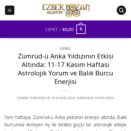
İçeriğe
atla
SEPET /
₺
0,00
0
GENEL
Zümrüd-ü Anka Yıldızının Etkisi
Altında: 11-17 Kasım Haftası
Astrolojik Yorum ve Balık Burcu
Enerjisi
ADMIN
TARAFINDAN
10 KASIM 2024
TARIHINDE YAYINLANDI
Yeni haftaya, Zümrüd-ü Anka yıldızının enerjisi altında, Balık
burcunda ilerleyen Ay ile birlikte güçlü bir astrolojik etkiyle