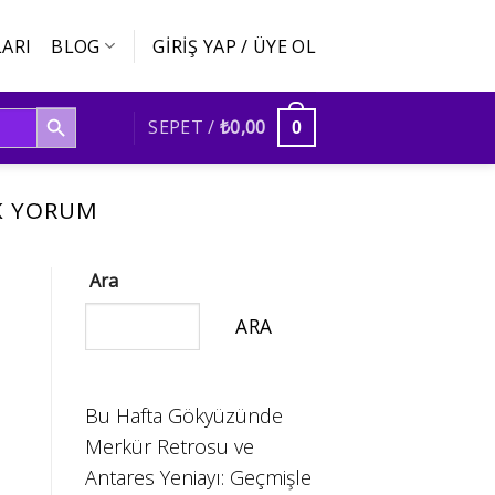
ARI
BLOG
GIRIŞ YAP / ÜYE OL
SEARCH BUTTON
SEPET /
₺
0,00
0
IK YORUM
Ara
ARA
Bu Hafta Gökyüzünde
Merkür Retrosu ve
Antares Yeniayı: Geçmişle