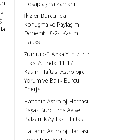
on
Hesaplaşma Zamanı
sı
İkizler Burcunda
ğu
Konuşma ve Paylaşım
da
Dönemi: 18-24 Kasım
Haftası
Zümrüd-ü Anka Yıldızının
Etkisi Altında: 11-17
Kasım Haftası Astrolojik
sı
Yorum ve Balık Burcu
Enerjisi
Haftanın Astroloji Haritası:
Başak Burcunda Ay ve
Balzamik Ay Fazı Haftası
Haftanın Astroloji Haritası:
Fomalhaut Yıldızı