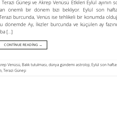
: Terazi Güneşi ve Akrep Venüsü Etkileri Eylül ayının s
ıdan önemli bir dönem bizi bekliyor. Eylül son hafta
Terazi burcunda, Venüs ise tehlikeli bir konumda oldu
u dönemde Ay, İkizler burcunda ve küçülen ay fazın
ba […]
CONTINUE READING
→
krep Venüsü
,
Balık tutulması
,
dünya gündemi astroloji
,
Eylül son hafta
ı
,
Terazi Güneşi