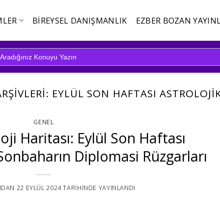
MLER
BIREYSEL DANIŞMANLIK
EZBER BOZAN YAYINL
ARŞIVLERI:
EYLÜL SON HAFTASI ASTROLOJ
GENEL
oji Haritası: Eylül Son Haftası
 Sonbaharın Diplomasi Rüzgarları
NDAN
22 EYLÜL 2024
TARIHINDE YAYINLANDI