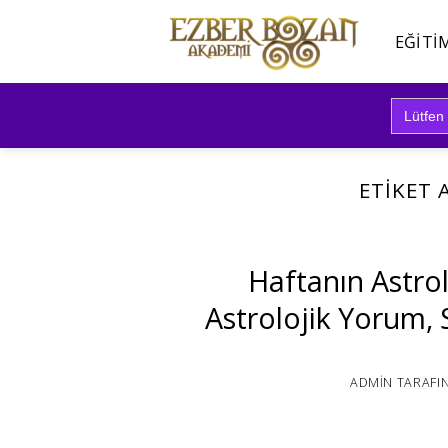
İçeriğe
atla
EĞITI
Search
for:
ETIKET 
Haftanın Astrol
Astrolojik Yorum,
ADMIN
TARAFI