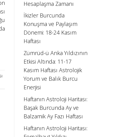
on
Hesaplaşma Zamanı
sı
İkizler Burcunda
ğu
Konuşma ve Paylaşım
da
Dönemi: 18-24 Kasım
Haftası
Zümrüd-ü Anka Yıldızının
Etkisi Altında: 11-17
Kasım Haftası Astrolojik
sı
Yorum ve Balık Burcu
Enerjisi
Haftanın Astroloji Haritası:
Başak Burcunda Ay ve
Balzamik Ay Fazı Haftası
Haftanın Astroloji Haritası:
Fomalhaut Yıldızı