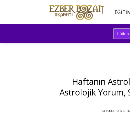
İçeriğe
atla
EĞITI
Search
for:
Haftanın Astrol
Astrolojik Yorum,
ADMIN
TARAFI