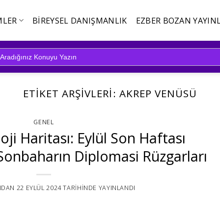
MLER
BIREYSEL DANIŞMANLIK
EZBER BOZAN YAYINL
ETIKET ARŞIVLERI:
AKREP VENÜSÜ
GENEL
oji Haritası: Eylül Son Haftası
 Sonbaharın Diplomasi Rüzgarları
NDAN
22 EYLÜL 2024
TARIHINDE YAYINLANDI