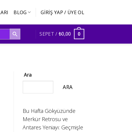
ARI
BLOG
GIRIŞ YAP / ÜYE OL
SEARCH BUTTON
SEPET /
₺
0,00
0
Ara
ARA
Bu Hafta Gökyüzünde
Merkür Retrosu ve
Antares Yeniayı: Geçmişle