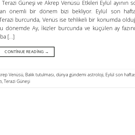
: Terazi Güneşi ve Akrep Venüsü Etkileri Eylül ayının s
ıdan önemli bir dönem bizi bekliyor. Eylül son hafta
Terazi burcunda, Venüs ise tehlikeli bir konumda oldu
u dönemde Ay, İkizler burcunda ve küçülen ay fazın
ba […]
CONTINUE READING
→
krep Venüsü
,
Balık tutulması
,
dünya gündemi astroloji
,
Eylül son hafta
ı
,
Terazi Güneşi