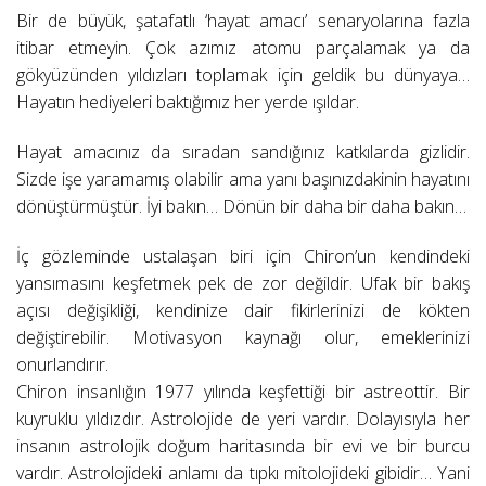
Bir de büyük, şatafatlı ‘hayat amacı’ senaryolarına fazla
itibar etmeyin. Çok azımız atomu parçalamak ya da
gökyüzünden yıldızları toplamak için geldik bu dünyaya…
Hayatın hediyeleri baktığımız her yerde ışıldar.
Hayat amacınız da sıradan sandığınız katkılarda gizlidir.
Sizde işe yaramamış olabilir ama yanı başınızdakinin hayatını
dönüştürmüştür. İyi bakın… Dönün bir daha bir daha bakın…
İç gözleminde ustalaşan biri için Chiron’un kendindeki
yansımasını keşfetmek pek de zor değildir. Ufak bir bakış
açısı değişikliği, kendinize dair fikirlerinizi de kökten
değiştirebilir. Motivasyon kaynağı olur, emeklerinizi
onurlandırır.
Chiron insanlığın 1977 yılında keşfettiği bir astreottir. Bir
kuyruklu yıldızdır. Astrolojide de yeri vardır. Dolayısıyla her
insanın astrolojik doğum haritasında bir evi ve bir burcu
vardır. Astrolojideki anlamı da tıpkı mitolojideki gibidir… Yani