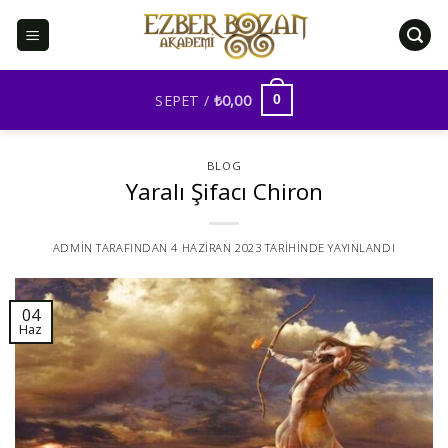
İçeriğe
atla
SEPET /
₺
0,00
0
BLOG
Yaralı Şifacı Chiron
ADMIN
TARAFINDAN
4 HAZIRAN 2023
TARIHINDE YAYINLANDI
04
Haz