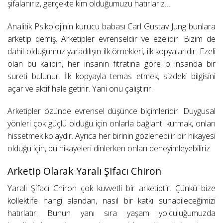
şifalanırız, gerçekte kim olduğumuzu hatırlarız…
Analitik Psikolojinin kurucu babası Carl Gustav Jung bunlara
arketip demiş. Arketipler evrenseldir ve ezelidir. Bizim de
dahil olduğumuz yaradılışın ilk örnekleri, ilk kopyalarıdır. Ezeli
olan bu kalıbın, her insanın fıtratına göre o insanda bir
sureti bulunur. İlk kopyayla temas etmek, sizdeki bilgisini
açar ve aktif hale getirir. Yani onu çalıştırır.
Arketipler özünde evrensel düşünce biçimleridir. Duygusal
yönleri çok güçlü olduğu için onlarla bağlantı kurmak, onları
hissetmek kolaydır. Ayrıca her birinin gözlenebilir bir hikayesi
olduğu için, bu hikayeleri dinlerken onları deneyimleyebiliriz.
Arketip Olarak Yaralı Şifacı Chiron
Yaralı Şifacı Chiron çok kuvvetli bir arketiptir. Çünkü bize
kollektife hangi alandan, nasıl bir katkı sunabileceğimizi
hatırlatır. Bunun yanı sıra yaşam yolculuğumuzda