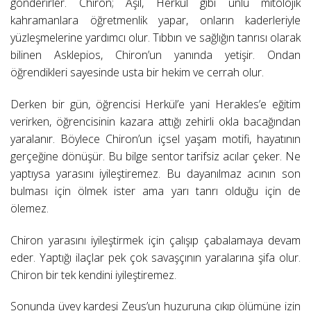
gönderirler. Chiron; Aşil, Herkül gibi ünlü mitolojik
kahramanlara öğretmenlik yapar, onların kaderleriyle
yüzleşmelerine yardımcı olur. Tıbbın ve sağlığın tanrısı olarak
bilinen Asklepios, Chiron’un yanında yetişir. Ondan
öğrendikleri sayesinde usta bir hekim ve cerrah olur.
Derken bir gün, öğrencisi Herkül’e yani Herakles’e eğitim
verirken, öğrencisinin kazara attığı zehirli okla bacağından
yaralanır. Böylece Chiron’un içsel yaşam motifi, hayatının
gerçeğine dönüşür. Bu bilge sentor tarifsiz acılar çeker. Ne
yaptıysa yarasını iyileştiremez. Bu dayanılmaz acının son
bulması için ölmek ister ama yarı tanrı olduğu için de
ölemez.
Chiron yarasını iyileştirmek için çalışıp çabalamaya devam
eder. Yaptığı ilaçlar pek çok savaşçının yaralarına şifa olur.
Chiron bir tek kendini iyileştiremez.
Sonunda üvey kardeşi Zeus’un huzuruna çıkıp ölümüne izin