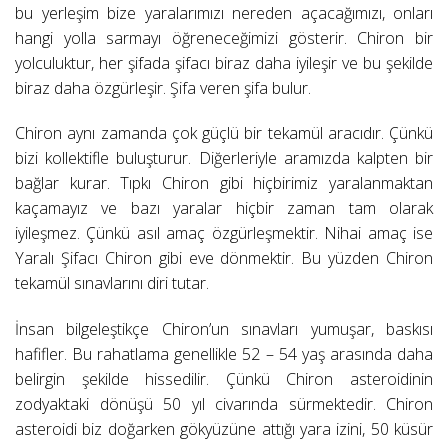
bu yerleşim bize yaralarımızı nereden açacağımızı, onları
hangi yolla sarmayı öğreneceğimizi gösterir. Chiron bir
yolculuktur, her şifada şifacı biraz daha iyileşir ve bu şekilde
biraz daha özgürleşir. Şifa veren şifa bulur.
Chiron aynı zamanda çok güçlü bir tekamül aracıdır. Çünkü
bizi kollektifle buluşturur. Diğerleriyle aramızda kalpten bir
bağlar kurar. Tıpkı Chiron gibi hiçbirimiz yaralanmaktan
kaçamayız ve bazı yaralar hiçbir zaman tam olarak
iyileşmez. Çünkü asıl amaç özgürleşmektir. Nihai amaç ise
Yaralı Şifacı Chiron gibi eve dönmektir. Bu yüzden Chiron
tekamül sınavlarını diri tutar.
İnsan bilgeleştikçe Chiron’un sınavları yumuşar, baskısı
hafifler. Bu rahatlama genellikle 52 – 54 yaş arasında daha
belirgin şekilde hissedilir. Çünkü Chiron asteroidinin
zodyaktaki dönüşü 50 yıl civarında sürmektedir. Chiron
asteroidi biz doğarken gökyüzüne attığı yara izini, 50 küsür