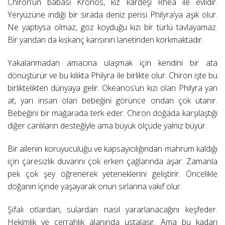
Chiron’un babası Kronos, kız kardeşi Rhea ile evlidir.
Yeryüzüne indiği bir sırada deniz perisi Philyra’ya aşık olur.
Ne yaptıysa olmaz, göz koyduğu kızı bir türlü tavlayamaz.
Bir yandan da kıskanç karısının lanetinden korkmaktadır.
Yakalanmadan amacına ulaşmak için kendini bir ata
dönüştürür ve bu kılıkta Philyra ile birlikte olur. Chiron işte bu
birliktelikten dünyaya gelir. Okeanos’un kızı olan Philyra yarı
at, yarı insan olan bebeğini görünce ondan çok utanır.
Bebeğini bir mağarada terk eder. Chiron doğada karşılaştığı
diğer canlıların desteğiyle ama büyük ölçüde yalnız büyür.
Bir ailenin koruyuculuğu ve kapsayıcılığından mahrum kaldığı
için çaresizlik duvarını çok erken çağlarında aşar. Zamanla
pek çok şey öğrenerek yeteneklerini geliştirir. Öncelikle
doğanın içinde yaşayarak onun sırlarına vakıf olur.
Şifalı otlardan, sulardan nasıl yararlanacağını keşfeder.
Hekimlik ve cerrahlık alanında ustalaşır. Ama bu kadarı