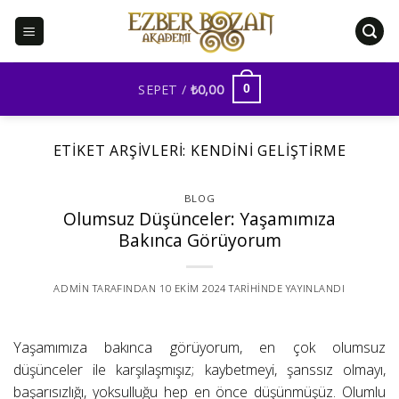
İçeriğe
atla
SEPET /
₺
0,00
0
ETIKET ARŞIVLERI:
KENDINI GELIŞTIRME
BLOG
Olumsuz Düşünceler: Yaşamımıza
Bakınca Görüyorum
ADMIN
TARAFINDAN
10 EKIM 2024
TARIHINDE YAYINLANDI
Yaşamımıza bakınca görüyorum, en çok olumsuz
düşünceler ile karşılaşmışız; kaybetmeyi, şanssız olmayı,
başarısızlığı, yoksulluğu hep en önce düşünmüşüz. Olumlu