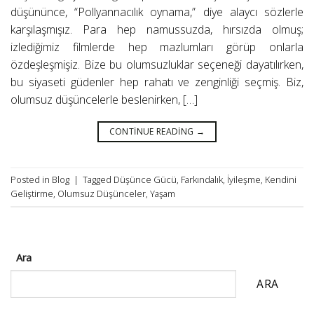
düşününce, “Pollyannacılık oynama,” diye alaycı sözlerle
karşılaşmışız. Para hep namussuzda, hırsızda olmuş;
izlediğimiz filmlerde hep mazlumları görüp onlarla
özdeşleşmişiz. Bize bu olumsuzluklar seçeneği dayatılırken,
bu siyaseti güdenler hep rahatı ve zenginliği seçmiş. Biz,
olumsuz düşüncelerle beslenirken, […]
CONTINUE READING
→
Posted in
Blog
|
Tagged
Düşünce Gücü
,
Farkındalık
,
İyileşme
,
Kendini
Geliştirme
,
Olumsuz Düşünceler
,
Yaşam
Ara
ARA