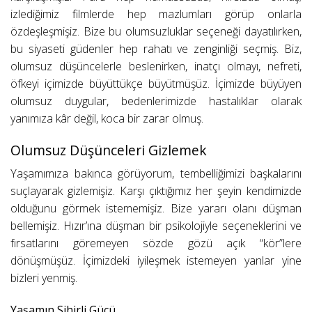
izlediğimiz filmlerde hep mazlumları görüp onlarla
özdeşleşmişiz. Bize bu olumsuzluklar seçeneği dayatılırken,
bu siyaseti güdenler hep rahatı ve zenginliği seçmiş. Biz,
olumsuz düşüncelerle beslenirken, inatçı olmayı, nefreti,
öfkeyi içimizde büyüttükçe büyütmüşüz. İçimizde büyüyen
olumsuz duygular, bedenlerimizde hastalıklar olarak
yanımıza kâr değil, koca bir zarar olmuş.
Olumsuz Düşünceleri Gizlemek
Yaşamımıza bakınca görüyorum, tembelliğimizi başkalarını
suçlayarak gizlemişiz. Karşı çıktığımız her şeyin kendimizde
olduğunu görmek istememişiz. Bize yararı olanı düşman
bellemişiz. Hızır’ına düşman bir psikolojiyle seçeneklerini ve
fırsatlarını göremeyen sözde gözü açık “kör”lere
dönüşmüşüz. İçimizdeki iyileşmek istemeyen yanlar yine
bizleri yenmiş.
Yaşamın Sihirli Gücü