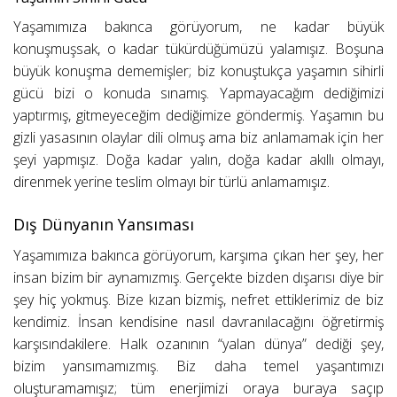
Yaşamımıza bakınca görüyorum, ne kadar büyük
konuşmuşsak, o kadar tükürdüğümüzü yalamışız. Boşuna
büyük konuşma dememişler; biz konuştukça yaşamın sihirli
gücü bizi o konuda sınamış. Yapmayacağım dediğimizi
yaptırmış, gitmeyeceğim dediğimize göndermiş. Yaşamın bu
gizli yasasının olaylar dili olmuş ama biz anlamamak için her
şeyi yapmışız. Doğa kadar yalın, doğa kadar akıllı olmayı,
direnmek yerine teslim olmayı bir türlü anlamamışız.
Dış Dünyanın Yansıması
Yaşamımıza bakınca görüyorum, karşıma çıkan her şey, her
insan bizim bir aynamızmış. Gerçekte bizden dışarısı diye bir
şey hiç yokmuş. Bize kızan bizmiş, nefret ettiklerimiz de biz
kendimiz. İnsan kendisine nasıl davranılacağını öğretirmiş
karşısındakilere. Halk ozanının “yalan dünya” dediği şey,
bizim yansımamızmış. Biz daha temel yaşantımızı
oluşturamamışız; tüm enerjimizi oraya buraya saçıp