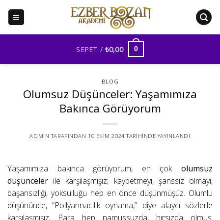
İçeriğe
atla
SEPET /
₺
0,00
0
BLOG
Olumsuz Düşünceler: Yaşamımıza
Bakınca Görüyorum
ADMIN
TARAFINDAN
10 EKIM 2024
TARIHINDE YAYINLANDI
Yaşamımıza bakınca görüyorum, en çok
olumsuz
düşünceler
ile karşılaşmışız; kaybetmeyi, şanssız olmayı,
başarısızlığı, yoksulluğu hep en önce düşünmüşüz. Olumlu
düşününce, “Pollyannacılık oynama,” diye alaycı sözlerle
karşılaşmışız. Para hep namussuzda, hırsızda olmuş;