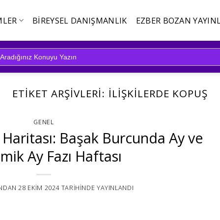
MLER
BIREYSEL DANIŞMANLIK
EZBER BOZAN YAYINL
ETIKET ARŞIVLERI:
İLIŞKILERDE KOPUŞ
GENEL
i Haritası: Başak Burcunda Ay ve
mik Ay Fazı Haftası
NDAN
28 EKIM 2024
TARIHINDE YAYINLANDI