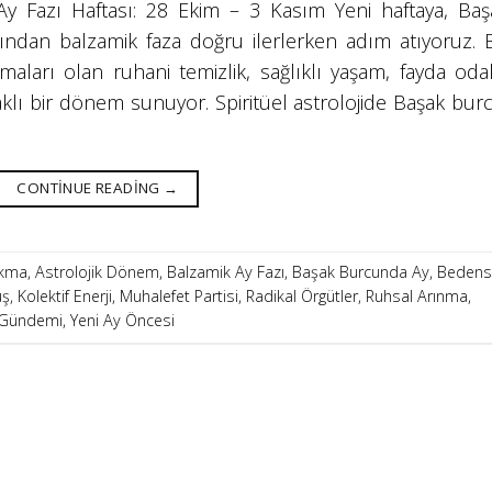
 Fazı Haftası: 28 Ekim – 3 Kasım Yeni haftaya, Baş
ndan balzamik faza doğru ilerlerken adım atıyoruz. 
maları olan ruhani temizlik, sağlıklı yaşam, fayda odak
ı bir dönem sunuyor. Spiritüel astrolojide Başak burc
CONTINUE READING
→
rakma
,
Astrolojik Dönem
,
Balzamik Ay Fazı
,
Başak Burcunda Ay
,
Bedens
uş
,
Kolektif Enerji
,
Muhalefet Partisi
,
Radikal Örgütler
,
Ruhsal Arınma
,
 Gündemi
,
Yeni Ay Öncesi