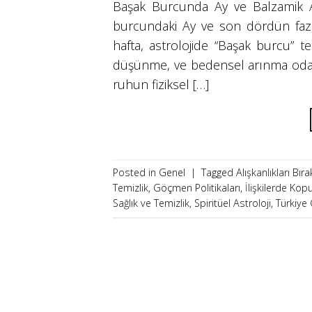
Başak Burcunda Ay ve Balzamik Ay
burcundaki Ay ve son dördün fazı
hafta, astrolojide “Başak burcu” te
düşünme, ve bedensel arınma odakl
ruhun fiziksel […]
Posted in Genel
|
Tagged
Alışkanlıkları Bı
Temizlik
,
Göçmen Politikaları
,
İlişkilerde Kop
Sağlık ve Temizlik
,
Spiritüel Astroloji
,
Türkiye