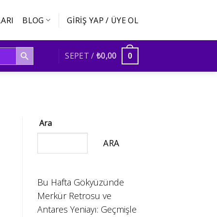
ARI
BLOG
GIRIŞ YAP / ÜYE OL
SEARCH BUTTON
SEPET /
₺
0,00
0
Ara
ARA
Bu Hafta Gökyüzünde
Merkür Retrosu ve
Antares Yeniayı: Geçmişle