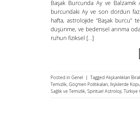
Başak Burcunda Ay ve Balzamik Ay
burcundaki Ay ve son dördün fazı
hafta, astrolojide “Başak burcu” te
düşünme, ve bedensel arınma odakl
ruhun fiziksel […]
Posted in Genel
|
Tagged
Alışkanlıkları Bı
Temizlik
,
Göçmen Politikaları
,
İlişkilerde Kop
Sağlık ve Temizlik
,
Spiritüel Astroloji
,
Türkiye