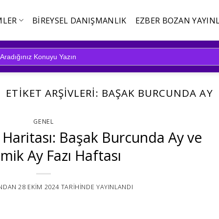
MLER
BIREYSEL DANIŞMANLIK
EZBER BOZAN YAYINL
ETIKET ARŞIVLERI:
BAŞAK BURCUNDA AY
GENEL
i Haritası: Başak Burcunda Ay ve
mik Ay Fazı Haftası
NDAN
28 EKIM 2024
TARIHINDE YAYINLANDI