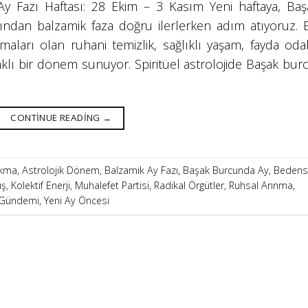
 Fazı Haftası: 28 Ekim – 3 Kasım Yeni haftaya, Baş
ndan balzamik faza doğru ilerlerken adım atıyoruz. 
maları olan ruhani temizlik, sağlıklı yaşam, fayda odak
ı bir dönem sunuyor. Spiritüel astrolojide Başak burc
CONTINUE READING
→
rakma
,
Astrolojik Dönem
,
Balzamik Ay Fazı
,
Başak Burcunda Ay
,
Bedens
uş
,
Kolektif Enerji
,
Muhalefet Partisi
,
Radikal Örgütler
,
Ruhsal Arınma
,
 Gündemi
,
Yeni Ay Öncesi