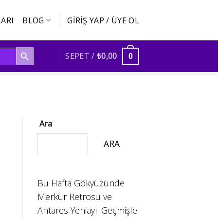
ARI
BLOG
GIRIŞ YAP / ÜYE OL
SEARCH BUTTON
SEPET /
₺
0,00
0
Ara
ARA
Bu Hafta Gökyüzünde
Merkür Retrosu ve
Antares Yeniayı: Geçmişle