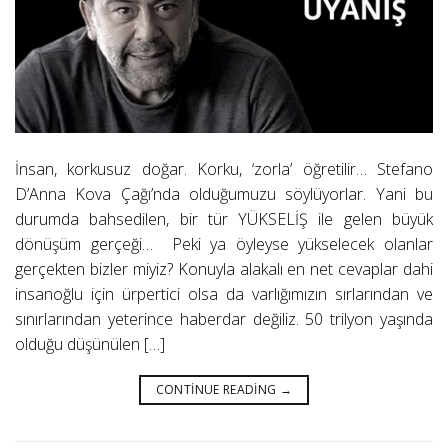
İnsan, korkusuz doğar. Korku, ‘zorla’ öğretilir… Stefano
D’Anna Kova Çağı’nda olduğumuzu söylüyorlar. Yani bu
durumda bahsedilen, bir tür YÜKSELİŞ ile gelen büyük
dönüşüm gerçeği… Peki ya öyleyse yükselecek olanlar
gerçekten bizler miyiz? Konuyla alakalı en net cevaplar dahi
insanoğlu için ürpertici olsa da varlığımızın sırlarından ve
sınırlarından yeterince haberdar değiliz. 50 trilyon yaşında
olduğu düşünülen […]
CONTINUE READING
→