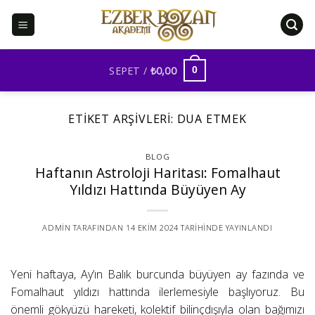
İçeriğe
atla
SEPET /
₺
0,00
0
ETIKET ARŞIVLERI:
DUA ETMEK
BLOG
Haftanın Astroloji Haritası: Fomalhaut
Yıldızı Hattında Büyüyen Ay
ADMIN
TARAFINDAN
14 EKIM 2024
TARIHINDE YAYINLANDI
Yeni haftaya, Ay’ın Balık burcunda büyüyen ay fazında ve
Fomalhaut yıldızı hattında ilerlemesiyle başlıyoruz. Bu
önemli gökyüzü hareketi, kolektif bilinçdışıyla olan bağımızı