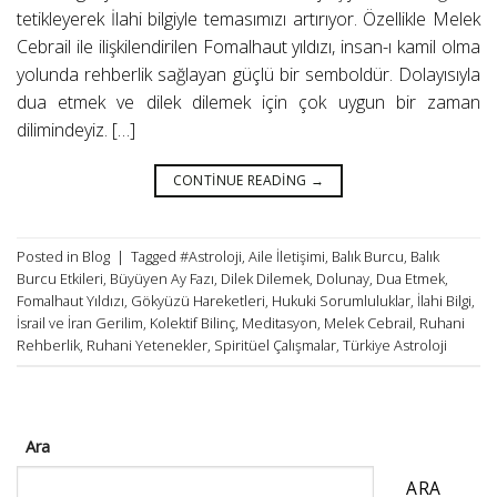
tetikleyerek İlahi bilgiyle temasımızı artırıyor. Özellikle Melek
Cebrail ile ilişkilendirilen Fomalhaut yıldızı, insan-ı kamil olma
yolunda rehberlik sağlayan güçlü bir semboldür. Dolayısıyla
dua etmek ve dilek dilemek için çok uygun bir zaman
dilimindeyiz. […]
CONTINUE READING
→
Posted in
Blog
|
Tagged
#Astroloji
,
Aile İletişimi
,
Balık Burcu
,
Balık
Burcu Etkileri
,
Büyüyen Ay Fazı
,
Dilek Dilemek
,
Dolunay
,
Dua Etmek
,
Fomalhaut Yıldızı
,
Gökyüzü Hareketleri
,
Hukuki Sorumluluklar
,
İlahi Bilgi
,
İsrail ve İran Gerilim
,
Kolektif Bilinç
,
Meditasyon
,
Melek Cebrail
,
Ruhani
Rehberlik
,
Ruhani Yetenekler
,
Spiritüel Çalışmalar
,
Türkiye Astroloji
Ara
ARA