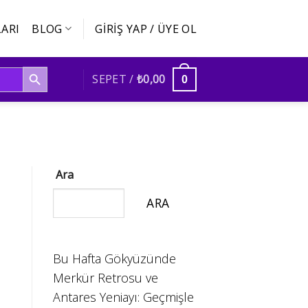
ARI
BLOG
GIRIŞ YAP / ÜYE OL
SEARCH BUTTON
SEPET /
₺
0,00
0
Ara
ARA
Bu Hafta Gökyüzünde
Merkür Retrosu ve
Antares Yeniayı: Geçmişle