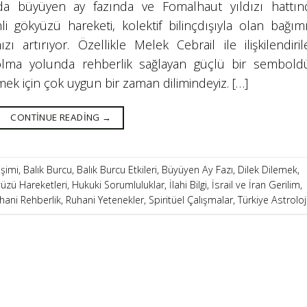
nda büyüyen ay fazında ve Fomalhaut yıldızı hattın
i gökyüzü hareketi, kolektif bilinçdışıyla olan bağımı
ızı artırıyor. Özellikle Melek Cebrail ile ilişkilendiri
 olma yolunda rehberlik sağlayan güçlü bir semboldü
mek için çok uygun bir zaman dilimindeyiz. […]
CONTINUE READING
→
işimi
,
Balık Burcu
,
Balık Burcu Etkileri
,
Büyüyen Ay Fazı
,
Dilek Dilemek
,
üzü Hareketleri
,
Hukuki Sorumluluklar
,
İlahi Bilgi
,
İsrail ve İran Gerilim
,
hani Rehberlik
,
Ruhani Yetenekler
,
Spiritüel Çalışmalar
,
Türkiye Astroloj