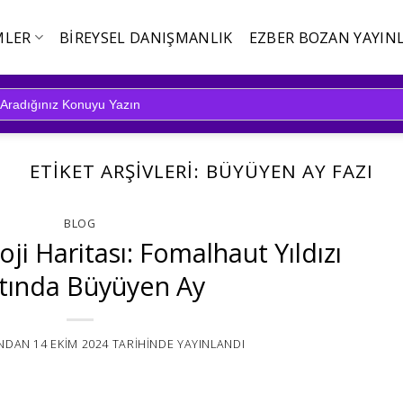
MLER
BIREYSEL DANIŞMANLIK
EZBER BOZAN YAYINL
ETIKET ARŞIVLERI:
BÜYÜYEN AY FAZI
BLOG
oji Haritası: Fomalhaut Yıldızı
tında Büyüyen Ay
NDAN
14 EKIM 2024
TARIHINDE YAYINLANDI