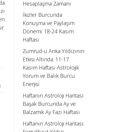
da
Hesaplaşma Zamanı
zı
İkizler Burcunda
len
Konuşma ve Paylaşım
r.
Dönemi: 18-24 Kasım
Haftası
Zümrüd-ü Anka Yıldızının
Etkisi Altında: 11-17
Kasım Haftası Astrolojik
Yorum ve Balık Burcu
Enerjisi
i
Haftanın Astroloji Haritası:
Başak Burcunda Ay ve
Balzamik Ay Fazı Haftası
Haftanın Astroloji Haritası:
Fomalhaut Yıldızı