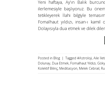
Yeni haftaya, Ay’ın Balık burcu
ilerlemesiyle başlıyoruz. Bu öneml
tetikleyerek İlahi bilgiyle temasım
Fomalhaut yıldızı, insan-ı kamil
Dolayısıyla dua etmek ve dilek dile
Posted in
Blog
|
Tagged
#Astroloji
,
Aile İlet
Dolunay
,
Dua Etmek
,
Fomalhaut Yıldızı
,
Göky
Kolektif Bilinç
,
Meditasyon
,
Melek Cebrail
,
Ru