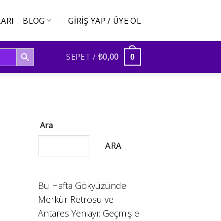
ARI
BLOG
GIRIŞ YAP / ÜYE OL
SEARCH BUTTON
SEPET /
₺
0,00
0
Ara
ARA
Bu Hafta Gökyüzünde
Merkür Retrosu ve
Antares Yeniayı: Geçmişle