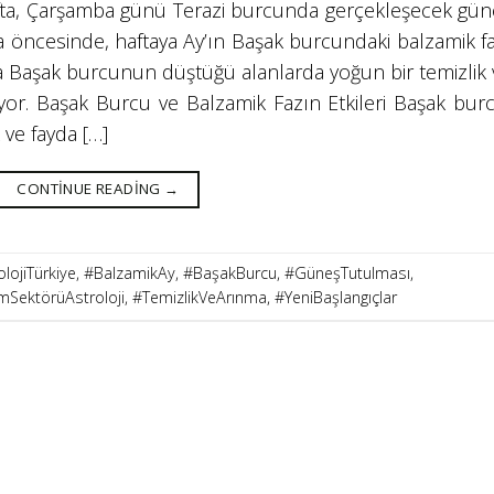
hafta, Çarşamba günü Terazi burcunda gerçekleşecek gün
a öncesinde, haftaya Ay’ın Başak burcundaki balzamik fa
da Başak burcunun düştüğü alanlarda yoğun bir temizlik 
yor. Başak Burcu ve Balzamik Fazın Etkileri Başak burc
ve fayda […]
CONTINUE READING
→
lojiTürkiye
,
#BalzamikAy
,
#BaşakBurcu
,
#GüneşTutulması
,
mSektörüAstroloji
,
#TemizlikVeArınma
,
#YeniBaşlangıçlar