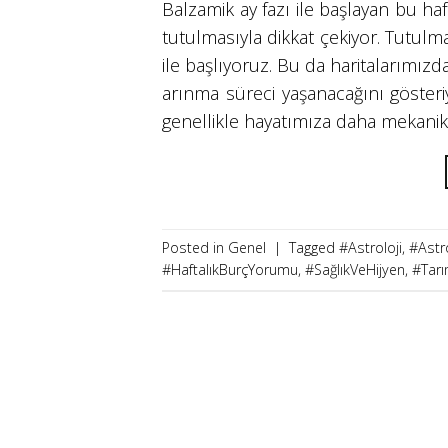
Balzamik ay fazı ile başlayan bu 
tutulmasıyla dikkat çekiyor. Tutulm
ile başlıyoruz. Bu da haritalarımız
arınma süreci yaşanacağını gösteri
genellikle hayatımıza daha mekanik 
Posted in Genel
|
Tagged
#Astroloji
,
#Astro
#HaftalıkBurçYorumu
,
#SağlıkVeHijyen
,
#Tarı