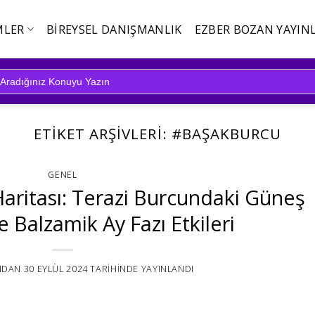
MLER
BIREYSEL DANIŞMANLIK
EZBER BOZAN YAYINL
ETIKET ARŞIVLERI:
#BAŞAKBURCU
GENEL
Haritası: Terazi Burcundaki Güneş
 Balzamik Ay Fazı Etkileri
NDAN
30 EYLÜL 2024
TARIHINDE YAYINLANDI