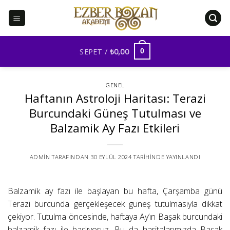
İçeriğe
atla
SEPET /
₺
0,00
0
GENEL
Haftanın Astroloji Haritası: Terazi
Burcundaki Güneş Tutulması ve
Balzamik Ay Fazı Etkileri
ADMIN
TARAFINDAN
30 EYLÜL 2024
TARIHINDE YAYINLANDI
Balzamik ay fazı ile başlayan bu hafta, Çarşamba günü
Terazi burcunda gerçekleşecek güneş tutulmasıyla dikkat
çekiyor. Tutulma öncesinde, haftaya Ay’ın Başak burcundaki
balzamik fazı ile başlıyoruz. Bu da haritalarımızda Başak