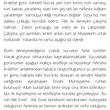
Arabi’ye göre Vahdeti Vücud yani tüm evren, tüm varoluş,
tüm kainat, yaradılmış olan her şey tek bir nefeste külliyen
yaratılmıştır. Varoluşun ikiliği mümkün değildir. Oysa biz, her
dakika çokluğu tecrübe ederiz. Fikir ile deneyim çatışma
halinde… Zaten yolculuğu var eden de bu çatışmadır.
Çatışma, yol ayrımları, kırılım anları tüm iyi hikayelerin ortak
noktasıdır. Yukarıda ne varsa aşağısı da öyledir.
Bizim deneyimlediğimiz çokluk, vücudun farklı suretler
olarak görünür olmasından kaynaklanmaktadır. Vücuddaki
görünümler aşağıya indikçe kesifleşir ve kişiselleşir. Mesela
Arabi’nin anlatımından kabaca oluşturduğumuz şu şemada,
en geniş halkada ilahi huzurda dolaşan ve kendini Allah’ın
varlığından ayıramayan Ervahı Müheyyeme ruhları
bulunuyor. Allah bunlardan birini seçip ona ilmini lütfediyor.
İşte ilk kişiselleşme ve kesifleşme burada gerçekleşiyor. Bu
ruh Aklı Evvel… Aklı Evvel kendisinin kendisinden müteşekkil
olduğunun farkında ve hemen ardından bir nefsi olduğunu