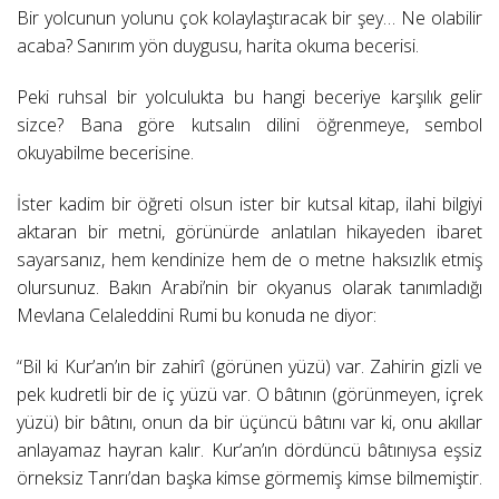
Bir yolcunun yolunu çok kolaylaştıracak bir şey… Ne olabilir
acaba? Sanırım yön duygusu, harita okuma becerisi.
Peki ruhsal bir yolculukta bu hangi beceriye karşılık gelir
sizce? Bana göre kutsalın dilini öğrenmeye, sembol
okuyabilme becerisine.
İster kadim bir öğreti olsun ister bir kutsal kitap, ilahi bilgiyi
aktaran bir metni, görünürde anlatılan hikayeden ibaret
sayarsanız, hem kendinize hem de o metne haksızlık etmiş
olursunuz. Bakın Arabi’nin bir okyanus olarak tanımladığı
Mevlana Celaleddini Rumi bu konuda ne diyor:
“Bil ki Kur’an’ın bir zahirî (görünen yüzü) var. Zahirin gizli ve
pek kudretli bir de iç yüzü var. O bâtının (görünmeyen, içrek
yüzü) bir bâtını, onun da bir üçüncü bâtını var ki, onu akıllar
anlayamaz hayran kalır. Kur’an’ın dördüncü bâtınıysa eşsiz
örneksiz Tanrı’dan başka kimse görmemiş kimse bilmemiştir.