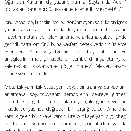
Oğul sen Kur’an’ın dış yüzüne bakma. Şeytan da Adem’i
topraktan ibaret gördü, hakikatine eremedi.” Mesnevi 6. Cilt
İbnül Arabi de, kutsalın işte bu görünmeyen, saklı kalan içrek
yüzünü anlatmak konusunda derya deniz bir mutasavvıftır.
Hayatını metafizik bir alanı anlama ve anlatma çabası içinde
geçirdi, hatta ömrünü buna vakfetti desek yeridir. Yüzlerce
eser verdi. Arabi, yaşadığı mistik tecrübeyi anlatılabilir ve
anlaşılabilir kılmak için adeta bir sembol dili inşa etti. Ayna,
kalem-kitap, ışık-yansıma- gölge, manevi felekler, ayan-ı
sabite ve daha niceleri…
Metafizik yani fizik ötesi, yani soyut bir alanı ya da kavramı
anlatmaya soyunduysanız sembollerin devreye girmesi
işten bile değildir. Çünkü anlatmaya çalıştığınız şeyin bu
madde dünyasında doğrudan bir karşılığı yoktur. Ama ona
karşılık gelen bir hikaye vardır. İşte o hikaye yani bilgi öbeği
semboldür. Sembol bir kelimeden, görüntüden ya da
eylemden öte bir kavramdır. Sembolü bir bellek olarak