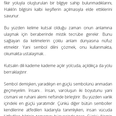
fikir yoluyla oluşturulan bir bilgiye sahip bulunmadıklarını,
Hakk’ın bilgisini kalbi keşiflerin açılmasıyla elde ettiklerini
savunur.
Bu yüzden kelime kutsal olduğu zaman onun anlamına
ulaşmak için beraberinde mistik tecrübe gerekir. Bunu
sağlayan da kelimelerin çoklu anlam dünyasına nüfuz
etmektir. Yani sembol dilini çözmek, onu kullanmakta,
okumakta ustalaşmak…
Kutsalın dili kademe kademe açılır yolcuda, açıldıkça da yolu
berraklaştırır.
Sembol demişken, yaradılışın en güçlü sembolünü anmadan
geçmeyelim. İnsanı… İnsan, varoluşun iki boyutunu yani
cismani ve ruhani alemi nefsinde birleştirir. Bu yüzden varlık
içindeki en güçlü yaratımdır. Çünkü diğer bütün semboller
kendilerine atfedilen kadarıyla tanımlıyken, insan vücuda