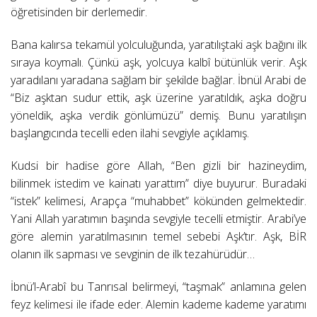
öğretisinden bir derlemedir.
Bana kalırsa tekamül yolculuğunda, yaratılıştaki aşk bağını ilk
sıraya koymalı. Çünkü aşk, yolcuya kalbî bütünlük verir. Aşk
yaradılanı yaradana sağlam bir şekilde bağlar. İbnül Arabi de
“Biz aşktan sudur ettik, aşk üzerine yaratıldık, aşka doğru
yöneldik, aşka verdik gönlümüzü” demiş. Bunu yaratılışın
başlangıcında tecelli eden ilahi sevgiyle açıklamış.
Kudsi bir hadise göre Allah, “Ben gizli bir hazineydim,
bilinmek istedim ve kainatı yarattım” diye buyurur. Buradaki
“istek” kelimesi, Arapça “muhabbet” kökünden gelmektedir.
Yani Allah yaratımın başında sevgiyle tecelli etmiştir. Arabi’ye
göre alemin yaratılmasının temel sebebi Aşk’tır. Aşk, BİR
olanın ilk sapması ve sevginin de ilk tezahürüdür…
İbnü’l-Arabî bu Tanrısal belirmeyi, “taşmak” anlamına gelen
feyz kelimesi ile ifade eder. Alemin kademe kademe yaratımı