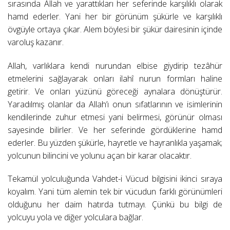
sırasında Allah ve yarattıkları her seferinde karşılıklı olarak
hamd ederler. Yani her bir görünüm şükürle ve karşılıklı
övgüyle ortaya çıkar. Alem böylesi bir şükür dairesinin içinde
varoluş kazanır.
Allah, varlıklara kendi nurundan elbise giydirip tezâhür
etmelerini sağlayarak onları ilahî nurun formları haline
getirir. Ve onları yüzünü göreceği aynalara dönüştürür.
Yaradılmış olanlar da Allah’ı onun sıfatlarının ve isimlerinin
kendilerinde zuhur etmesi yani belirmesi, görünür olması
sayesinde bilirler. Ve her seferinde gördüklerine hamd
ederler. Bu yüzden şükürle, hayretle ve hayranlıkla yaşamak;
yolcunun bilincini ve yolunu açan bir karar olacaktır.
Tekamül yolculuğunda Vahdet-i Vücud bilgisini ikinci sıraya
koyalım. Yani tüm alemin tek bir vücudun farklı görünümleri
olduğunu her daim hatırda tutmayı. Çünkü bu bilgi de
yolcuyu yola ve diğer yolculara bağlar.