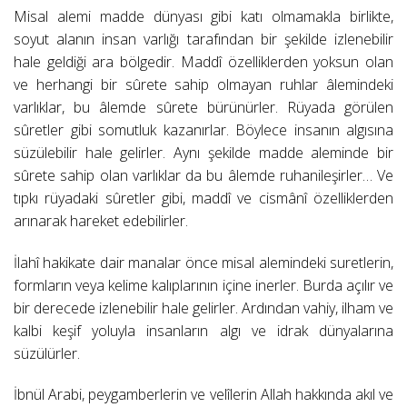
Misal alemi madde dünyası gibi katı olmamakla birlikte,
soyut alanın insan varlığı tarafından bir şekilde izlenebilir
hale geldiği ara bölgedir. Maddî özelliklerden yoksun olan
ve herhangi bir sûrete sahip olmayan ruhlar âlemindeki
varlıklar, bu âlemde sûrete bürünürler. Rüyada görülen
sûretler gibi somutluk kazanırlar. Böylece insanın algısına
süzülebilir hale gelirler. Aynı şekilde madde aleminde bir
sûrete sahip olan varlıklar da bu âlemde ruhanileşirler… Ve
tıpkı rüyadaki sûretler gibi, maddî ve cismânî özelliklerden
arınarak hareket edebilirler.
İlahî hakikate dair manalar önce misal alemindeki suretlerin,
formların veya kelime kalıplarının içine inerler. Burda açılır ve
bir derecede izlenebilir hale gelirler. Ardından vahiy, ilham ve
kalbi keşif yoluyla insanların algı ve idrak dünyalarına
süzülürler.
İbnül Arabi, peygamberlerin ve velîlerin Allah hakkında akıl ve