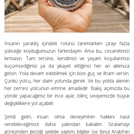
İnsanın yaratılış içindeki rolünü tanımlarken çıtayı fazla
yükseğe koyduğumuzun farkındayım. Ama bu, cesaretimizi
kırmasın. Tam tersine, kendimizi ve yaşam koşullarımızı
küçümsediğimiz ya da şikayet ettiğimiz her an aklımıza
gelsin. Yola devam edebilmek için bize güç ve ilham versin.
Çünkü yolcu, her daim yolunda gerek. Ve bu yolda alemin
her zerresi yolcunun emrine amadedir. Bakış açımızda bu
yönde yapacağımız bir ince ayar, bilinç seviyemizde büyük
değişikliklere yol açabilir.
Şimdi gelin, insan olma deneyiminin hakkını nasıl
verebileceğimize daha yakından bakalım. Sıralamayı
gönlümden geçtiği şekilde yaptım, bilgiler ise İbnül Arabi’nin