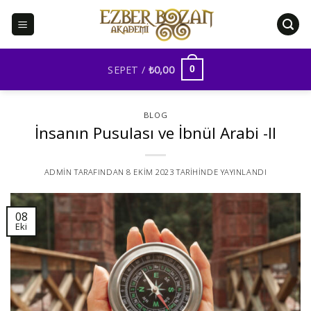
İçeriğe
atla
SEPET /
₺
0,00
0
BLOG
İnsanın Pusulası ve İbnül Arabi -II
ADMIN
TARAFINDAN
8 EKIM 2023
TARIHINDE YAYINLANDI
08
Eki