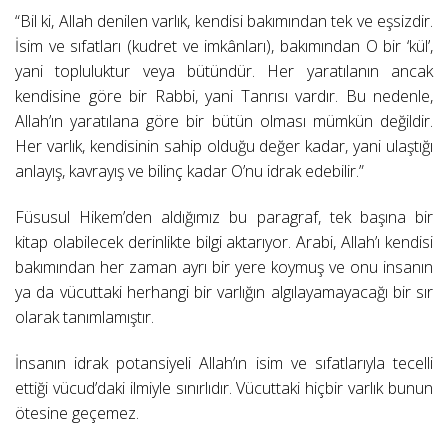
“Bil ki, Allah denilen varlık, kendisi bakımından tek ve eşsizdir.
İsim ve sıfatları (kudret ve imkânları), bakımından O bir ‘kül’,
yani topluluktur veya bütündür. Her yaratılanın ancak
kendisine göre bir Rabbi, yani Tanrısı vardır. Bu nedenle,
Allah’ın yaratılana göre bir bütün olması mümkün değildir.
Her varlık, kendisinin sahip olduğu değer kadar, yani ulaştığı
anlayış, kavrayış ve bilinç kadar O’nu idrak edebilir.”
Füsusul Hikem’den aldığımız bu paragraf, tek başına bir
kitap olabilecek derinlikte bilgi aktarıyor. Arabi, Allah’ı kendisi
bakımından her zaman ayrı bir yere koymuş ve onu insanın
ya da vücuttaki herhangi bir varlığın algılayamayacağı bir sır
olarak tanımlamıştır.
İnsanın idrak potansiyeli Allah’ın isim ve sıfatlarıyla tecelli
ettiği vücud’daki ilmiyle sınırlıdır. Vücuttaki hiçbir varlık bunun
ötesine geçemez.