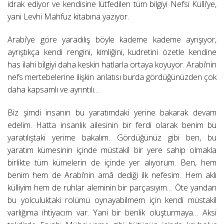
idrak ediyor ve kendisine lütfedilen tüm bilgiyi Nefsi Külli’ye,
yani Levhi Mahfuz kitabına yazıyor.
Arabi’ye göre yaradılış böyle kademe kademe ayrışıyor,
ayrıştıkça kendi rengini, kimliğini, kudretini özetle kendine
has ilahi bilgiyi daha keskin hatlarla ortaya koyuyor. Arabi’nin
nefs mertebelerine ilişkin anlatısı burda gördüğünüzden çok
daha kapsamlı ve ayrıntılı…
Biz şimdi insanın bu yaratımdaki yerine bakarak devam
edelim. Hatta insanlık ailesinin bir ferdi olarak benim bu
yaratılıştaki yerime bakalım. Gördüğünüz gibi ben, bu
yaratım kümesinin içinde müstakil bir yere sahip olmakla
birlikte tüm kümelerin de içinde yer alıyorum. Ben, hem
benim hem de Arabi’nin amâ dediği ilk nefesim. Hem aklı
külliyim hem de ruhlar aleminin bir parçasıyım… Öte yandan
bu yolculuktaki rolümü oynayabilmem için kendi müstakil
varlığıma ihtiyacım var. Yani bir benlik oluşturmaya… Aksi