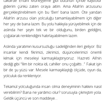
takdirde Ervahı Müheyyeme gibi bütünün içinde kaybolur
giderim çünkü zaten oraya aitim. Ama Allah’ın arzusunu
gerçekleştirebilmem için bu ‘Ben’ bana lazım. Öte yandan
Allah’ın arzusu olan yolculuğu tamamlayabilmem için diğer
her şey de bana lazım. Bu yolu hakkıyla yürüyebilmek için de
aslında her şeyin tek ve bir olduğunu, birden geldiğini,
çoğalarak renklendiğini hatırlayabilmem lazım.
Aslında yaratımın kusursuzluğu sadeliğinden ileri geliyor. Biz
insanlar kendi fikrimizi, zikrimizi, düşüncelerimizi önemli
kılmak için meseleyi karmaşıklaştırıyoruz. Hazreti Ali’nin
dediği gibi “İlim bir nokta idi, cahiller onu çoğalttı…” Fakat işin
bir de şu yüzü var: Mesele karmaşıklaştığı ölçüde, oyun da,
yolculuk da renkleniyor.
Tekamül yolculuğunda insan olma deneyiminin hakkını nasıl
verebilirim? Bana ne yardımcı olur? sorusuyla çıkmıştım yola.
Geldik üçüncü ve son maddeye…