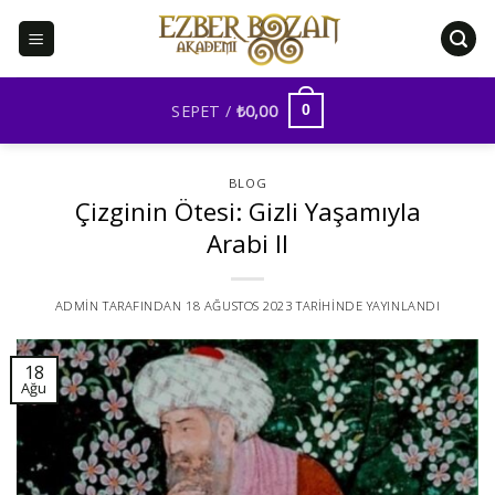
İçeriğe
atla
SEPET /
₺
0,00
0
BLOG
Çizginin Ötesi: Gizli Yaşamıyla
Arabi II
ADMIN
TARAFINDAN
18 AĞUSTOS 2023
TARIHINDE YAYINLANDI
18
Ağu