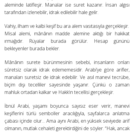
aleminde latifleşir. Manalar ise suret kazanır. İnsan algısı
tarafından izlenebilir, idrak edilebilir hale gelir.
Vahiy, ilham ve kalbi keşif bu ara alem vasıtasıyla gerçekleşir.
Misal alemi, mânânın madde alemine aktığı bir hakikat
ırmağıdır. Rüyalar burada görülür. Hesap gününü
bekleyenler burada bekler.
Mânânın surete bürünmesinin sebebi, insanların onları
sûretsiz olarak idrak edememesidir. Arabi’ye göre arifler,
manaları suretsiz de idrak edebilir. Ve asıl manevi tecrübe,
biçim dışı tecelliler sayesinde yaşanır. Çünkü o zaman
mahluk ortadan kalkar ve Hakk’ın tecellisi gerçekleşir.
İbnül Arabi, yaşamı boyunca sayısız eser verir, manevi
keşiflerini türlü semboller aracılığıyla, sayfalarca anlatma
çabası içinde olur… Ama aynı Arabi, en yüksek seviyede arif
olmanın, mutlak cehaleti gerektirdiğini de söyler. “Hak, ancak