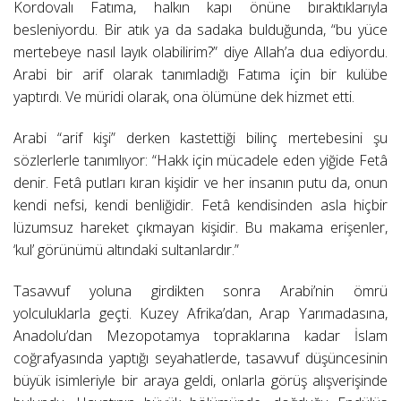
Kordovalı Fatıma, halkın kapı önüne bıraktıklarıyla
besleniyordu. Bir atık ya da sadaka bulduğunda, “bu yüce
mertebeye nasıl layık olabilirim?” diye Allah’a dua ediyordu.
Arabi bir arif olarak tanımladığı Fatıma için bir kulübe
yaptırdı. Ve müridi olarak, ona ölümüne dek hizmet etti.
Arabi “arif kişi” derken kastettiği bilinç mertebesini şu
sözlerlerle tanımlıyor: “Hakk için mücadele eden yiğide Fetâ
denir. Fetâ putları kıran kişidir ve her insanın putu da, onun
kendi nefsi, kendi benliğidir. Fetâ kendisinden asla hiçbir
lüzumsuz hareket çıkmayan kişidir. Bu makama erişenler,
‘kul’ görünümü altındaki sultanlardır.”
Tasavvuf yoluna girdikten sonra Arabi’nin ömrü
yolculuklarla geçti. Kuzey Afrika’dan, Arap Yarımadasına,
Anadolu’dan Mezopotamya topraklarına kadar İslam
coğrafyasında yaptığı seyahatlerde, tasavvuf düşüncesinin
büyük isimleriyle bir araya geldi, onlarla görüş alışverişinde