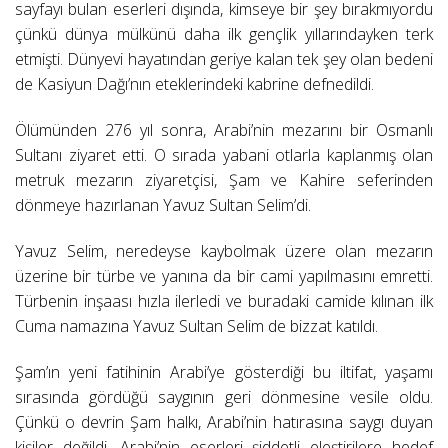
sayfayı bulan eserleri dışında, kimseye bir şey bırakmıyordu
çünkü dünya mülkünü daha ilk gençlik yıllarındayken terk
etmişti. Dünyevi hayatından geriye kalan tek şey olan bedeni
de Kasiyun Dağı’nın eteklerindeki kabrine defnedildi.
Ölümünden 276 yıl sonra, Arabi’nin mezarını bir Osmanlı
Sultanı ziyaret etti. O sırada yabani otlarla kaplanmış olan
metruk mezarın ziyaretçisi, Şam ve Kahire seferinden
dönmeye hazırlanan Yavuz Sultan Selim’di.
Yavuz Selim, neredeyse kaybolmak üzere olan mezarın
üzerine bir türbe ve yanına da bir cami yapılmasını emretti.
Türbenin inşaası hızla ilerledi ve buradaki camide kılınan ilk
Cuma namazına Yavuz Sultan Selim de bizzat katıldı.
Şam’ın yeni fatihinin Arabi’ye gösterdiği bu iltifat, yaşamı
sırasında gördüğü saygının geri dönmesine vesile oldu.
Çünkü o devrin Şam halkı, Arabi’nin hatırasına saygı duyan
kişiler değildi. Arabi’nin eserleri şiddetli eleştirilere hedef