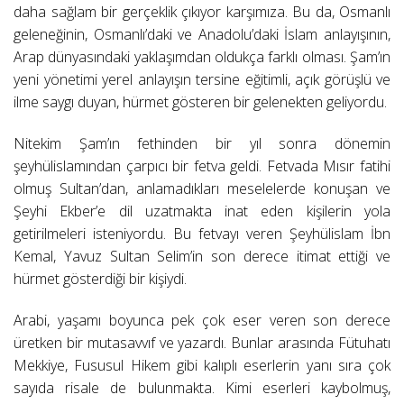
daha sağlam bir gerçeklik çıkıyor karşımıza. Bu da, Osmanlı
geleneğinin, Osmanlı’daki ve Anadolu’daki İslam anlayışının,
Arap dünyasındaki yaklaşımdan oldukça farklı olması. Şam’ın
yeni yönetimi yerel anlayışın tersine eğitimli, açık görüşlü ve
ilme saygı duyan, hürmet gösteren bir gelenekten geliyordu.
Nitekim Şam’ın fethinden bir yıl sonra dönemin
şeyhülislamından çarpıcı bir fetva geldi. Fetvada Mısır fatihi
olmuş Sultan’dan, anlamadıkları meselelerde konuşan ve
Şeyhi Ekber’e dil uzatmakta inat eden kişilerin yola
getirilmeleri isteniyordu. Bu fetvayı veren Şeyhülislam İbn
Kemal, Yavuz Sultan Selim’in son derece itimat ettiği ve
hürmet gösterdiği bir kişiydi.
Arabi, yaşamı boyunca pek çok eser veren son derece
üretken bir mutasavvıf ve yazardı. Bunlar arasında Fütuhatı
Mekkiye, Fususul Hikem gibi kalıplı eserlerin yanı sıra çok
sayıda risale de bulunmakta. Kimi eserleri kaybolmuş,