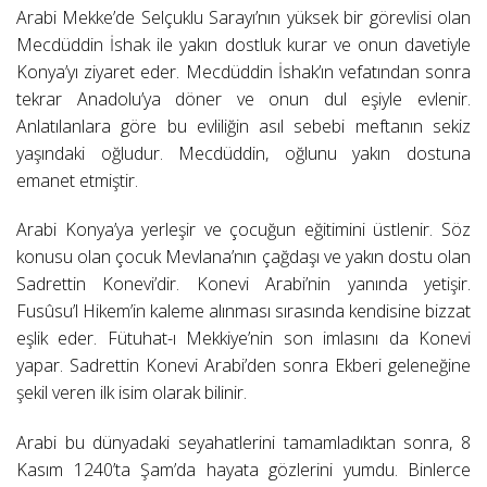
Arabi Mekke’de Selçuklu Sarayı’nın yüksek bir görevlisi olan
Mecdüddin İshak ile yakın dostluk kurar ve onun davetiyle
Konya’yı ziyaret eder. Mecdüddin İshak’ın vefatından sonra
tekrar Anadolu’ya döner ve onun dul eşiyle evlenir.
Anlatılanlara göre bu evliliğin asıl sebebi meftanın sekiz
yaşındaki oğludur. Mecdüddin, oğlunu yakın dostuna
emanet etmiştir.
Arabi Konya’ya yerleşir ve çocuğun eğitimini üstlenir. Söz
konusu olan çocuk Mevlana’nın çağdaşı ve yakın dostu olan
Sadrettin Konevi’dir. Konevi Arabi’nin yanında yetişir.
Fusûsu’l Hikem’in kaleme alınması sırasında kendisine bizzat
eşlik eder. Fütuhat-ı Mekkiye’nin son imlasını da Konevi
yapar. Sadrettin Konevi Arabi’den sonra Ekberi geleneğine
şekil veren ilk isim olarak bilinir.
Arabi bu dünyadaki seyahatlerini tamamladıktan sonra, 8
Kasım 1240’ta Şam’da hayata gözlerini yumdu. Binlerce