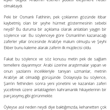
olmaktaydı.
Peki bir Osmanlı Fatihinin, pek çoklarının gözünde itibar
kaybetmiş olan bir şeyhe hürmet göstermesinin sebebi
neydi? Bu duruma bir açıklama olarak anlatılan yaygın bir
söylence var. Bu söylenceye göre Osmanlı’nın kazanacağı
zaferler yıllar öncesinde Arabi’ye malum olmuştu ve Şeyhi
Ekber bunu kaleme alarak zaferin ilk müjdecisi oldu.
Fakat bu söylence ve söz konusu metin pek de sağlam
temellere dayanmıyor. Arabi üzerine araştırmalar yapan ve
onun yazılarını incelikleriyle tanıyan uzmanlar, metnin
Arabi’ye ait olmadığı görüşünde. Dolayısıyla bu söylence,
Şam’ın fethinden sonra yeni yönetimi ve kazanılan zaferi
yüceltmek üzere anlatılagelen kahramanlık hikayelerinin bir
parçasıymış gibi görünmekte.
Öyleyse asıl neden neydi diye baktığımızda, kehanetten çok