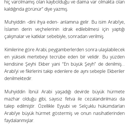
hiç varolmamış olan kaybolduğu ve daima var olmakta olan
kaldığında görünür” diye yazmış.
Muhyiddin -dini ihya eden- anlamına gelir. Bu isim Arabi’ye,
İslamın derin veçhelerinin idrak edilebilmesi için yaptığı
çalışmalar ve katkılar sebebiyle, sonradan verilmiş.
Kimilerine göre Arabi, peygamberlerden sonra ulaşılabilecek
en yüksek mertebeyi tecrübe eden bir velidir. Bu yüzden
kendisine Şeyhi Ekber yani “En büyük Şeyh” de denilmiş…
Arabi’yi ve fikirlerini takip edenlere de aynı sebeple Ekberiler
denilmektedir.
Muhyiddin İbnül Arabi yaşadığı devirde büyük hürmete
mazhar olduğu gibi, sayısız fetva ile cezalandırılması da
talep edilmiştir. Özellikle Eyyubi ve Selçuklu hükümdarları
Arabi’ye büyük hürmet göstermiş ve onun nasihatlerinden
faydalanmışlar.