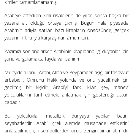
kimileri tamamlanamamış.
Arabi’ye atfedilen kimi risalelerin de yıllar sonra başka bir
yazara ait olduğu ortaya çıkmış. Bugün hala piyasada
Arabi’nin adıyla satılan bazı kitapların önsözünde, gerçek
yazarının itirafıyla karşılaşmanız mümkün.
Yazımızı sonlandırırken Arabi’nin kitaplarına ilgi duyanlar için
şunu vurgulamakta fayda var sanırım:
Muhyiddin İbnül Arabi, Allah ve Peygamber aşığı bir tasavvuf
erbabıdır. Ömrünü Hakk yolunda ve onu yüceltmek için
geçirmiş bir kişidir. Arabi’yi farklı kılan şey, manevi
yolculuklarını tarif etmek, anlatmak için gösterdiği üstün
çabadır.
Bu yolculuklar metafizik dünyaya yapılan batîni
seyahatlerdir. Arabi içrek alemde müşahade ettiklerini
anlatabilmek için sembollerden örülü zengin bir anlatım dili