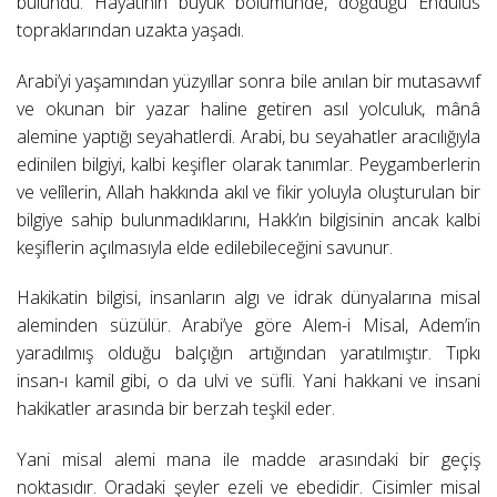
bulundu. Hayatının büyük bölümünde, doğduğu Endülüs
topraklarından uzakta yaşadı.
Arabi’yi yaşamından yüzyıllar sonra bile anılan bir mutasavvıf
ve okunan bir yazar haline getiren asıl yolculuk, mânâ
alemine yaptığı seyahatlerdi. Arabi, bu seyahatler aracılığıyla
edinilen bilgiyi, kalbi keşifler olarak tanımlar. Peygamberlerin
ve velîlerin, Allah hakkında akıl ve fikir yoluyla oluşturulan bir
bilgiye sahip bulunmadıklarını, Hakk’ın bilgisinin ancak kalbi
keşiflerin açılmasıyla elde edilebileceğini savunur.
Hakikatin bilgisi, insanların algı ve idrak dünyalarına misal
aleminden süzülür. Arabi’ye göre Alem-i Misal, Adem’in
yaradılmış olduğu balçığın artığından yaratılmıştır. Tıpkı
insan-ı kamil gibi, o da ulvi ve süfli. Yani hakkani ve insani
hakikatler arasında bir berzah teşkil eder.
Yani misal alemi mana ile madde arasındaki bir geçiş
noktasıdır. Oradaki şeyler ezeli ve ebedidir. Cisimler misal