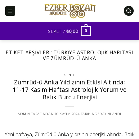
İçeriğe
atla
SEPET /
₺
0,00
0
ETIKET ARŞIVLERI:
TÜRKIYE ASTROLOJIK HARITASI
VE ZÜMRÜD-Ü ANKA
GENEL
Zümrüd-ü Anka Yıldızının Etkisi Altında:
11-17 Kasım Haftası Astrolojik Yorum ve
Balık Burcu Enerjisi
ADMIN
TARAFINDAN
10 KASIM 2024
TARIHINDE YAYINLANDI
Yeni haftaya, Zümrüd-ü Anka yıldızının enerjisi altında, Balık