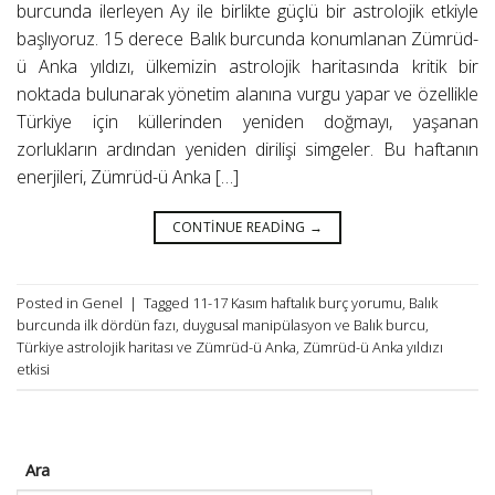
burcunda ilerleyen Ay ile birlikte güçlü bir astrolojik etkiyle
başlıyoruz. 15 derece Balık burcunda konumlanan Zümrüd-
ü Anka yıldızı, ülkemizin astrolojik haritasında kritik bir
noktada bulunarak yönetim alanına vurgu yapar ve özellikle
Türkiye için küllerinden yeniden doğmayı, yaşanan
zorlukların ardından yeniden dirilişi simgeler. Bu haftanın
enerjileri, Zümrüd-ü Anka […]
CONTINUE READING
→
Posted in Genel
|
Tagged
11-17 Kasım haftalık burç yorumu
,
Balık
burcunda ilk dördün fazı
,
duygusal manipülasyon ve Balık burcu
,
Türkiye astrolojik haritası ve Zümrüd-ü Anka
,
Zümrüd-ü Anka yıldızı
etkisi
Ara