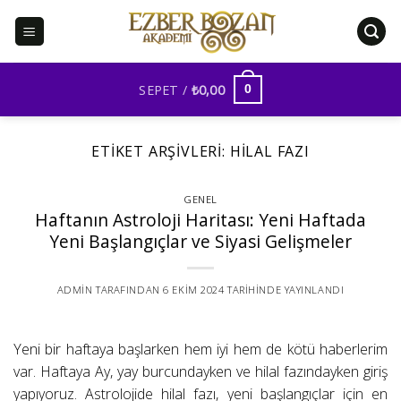
İçeriğe
atla
SEPET /
₺
0,00
0
ETIKET ARŞIVLERI:
HILAL FAZI
GENEL
Haftanın Astroloji Haritası: Yeni Haftada
Yeni Başlangıçlar ve Siyasi Gelişmeler
ADMIN
TARAFINDAN
6 EKIM 2024
TARIHINDE YAYINLANDI
Yeni bir haftaya başlarken hem iyi hem de kötü haberlerim
var. Haftaya Ay, yay burcundayken ve hilal fazındayken giriş
yapıyoruz. Astrolojide hilal fazı, yeni başlangıçlar için en