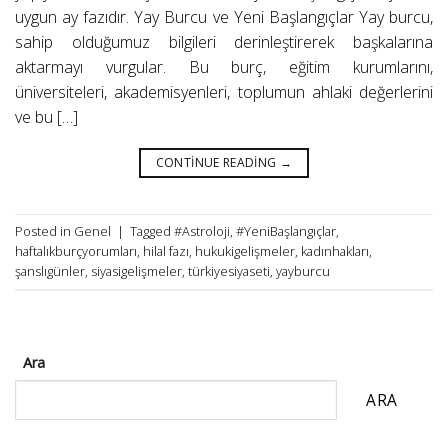
uygun ay fazıdır. Yay Burcu ve Yeni Başlangıçlar Yay burcu,
sahip olduğumuz bilgileri derinleştirerek başkalarına
aktarmayı vurgular. Bu burç, eğitim kurumlarını,
üniversiteleri, akademisyenleri, toplumun ahlaki değerlerini
ve bu […]
CONTINUE READING
→
Posted in Genel
|
Tagged
#Astroloji
,
#YeniBaşlangıçlar
,
haftalıkburçyorumları
,
hilal fazı
,
hukukigelişmeler
,
kadınhakları
,
şanslıgünler
,
siyasigelişmeler
,
türkiyesiyaseti
,
yayburcu
Ara
ARA