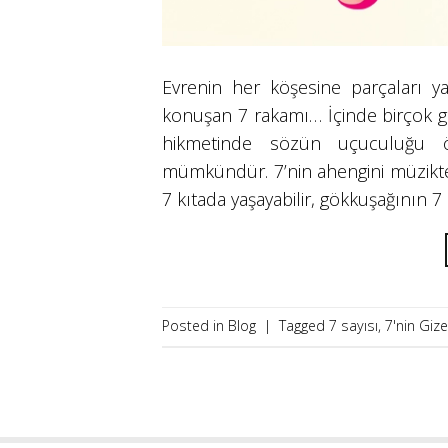
Evrenin her köşesine parçaları ya
konuşan 7 rakamı… İçinde birçok giz
hikmetinde sözün uçuculuğu ö
mümkündür. 7’nin ahengini müziktek
7 kıtada yaşayabilir, gökkuşağının 7
Posted in
Blog
|
Tagged
7 sayısı
,
7'nin Giz