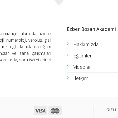
Ezber Bozan Akademi
arımız için alanında uzman
ji, numeroloji, varoluş, gizli
Hakkımızda
ütürizm gibi konularda eğitim
amplar ve saha çalışmaları
Eğitimler
orularda, soru işaretlerinizi
Videolar
İletişim
GİZLİ