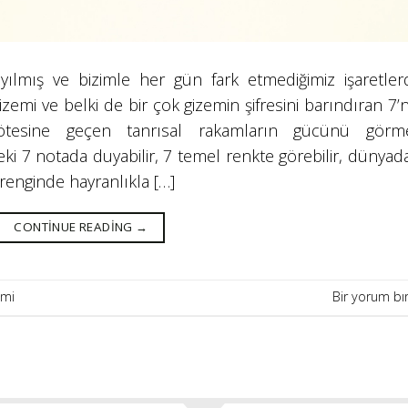
yılmış ve bizimle her gün fark etmediğimiz işaretler
emi ve belki de bir çok gizemin şifresini barındıran 7’n
tesine geçen tanrısal rakamların gücünü görm
i 7 notada duyabilir, 7 temel renkte görebilir, dünyada
 renginde hayranlıkla […]
CONTINUE READING
→
emi
Bir yorum bı