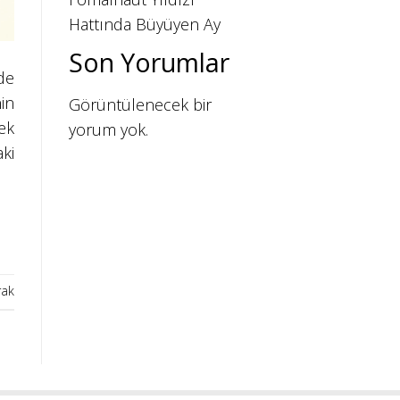
Hattında Büyüyen Ay
Son Yorumlar
de
in
Görüntülenecek bir
ek
yorum yok.
ki
rak