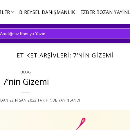
MLER
BIREYSEL DANIŞMANLIK
EZBER BOZAN YAYINL
ETIKET ARŞIVLERI:
7’NIN GIZEMI
BLOG
7’nin Gizemi
NDAN
22 NISAN 2023
TARIHINDE YAYINLANDI