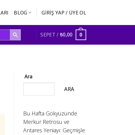
ARI
BLOG
GIRIŞ YAP / ÜYE OL
SEARCH BUTTON
SEPET /
₺
0,00
0
Ara
ARA
Bu Hafta Gökyüzünde
Merkür Retrosu ve
Antares Yeniayı: Geçmişle