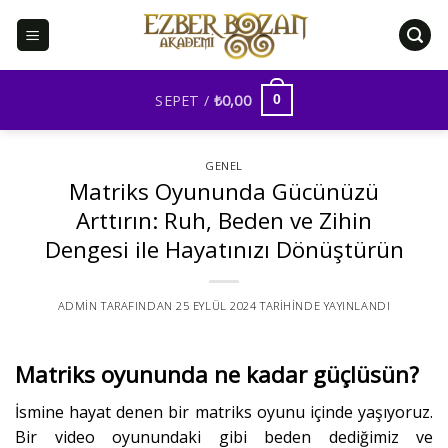
İçeriğe
atla
SEPET /
₺
0,00
0
GENEL
Matriks Oyununda Gücünüzü
Arttırın: Ruh, Beden ve Zihin
Dengesi ile Hayatınızı Dönüştürün
ADMIN
TARAFINDAN
25 EYLÜL 2024
TARIHINDE YAYINLANDI
Matriks oyununda ne kadar güçlüsün?
İsmine hayat denen bir matriks oyunu içinde yaşıyoruz.
Bir video oyunundaki gibi beden dediğimiz ve