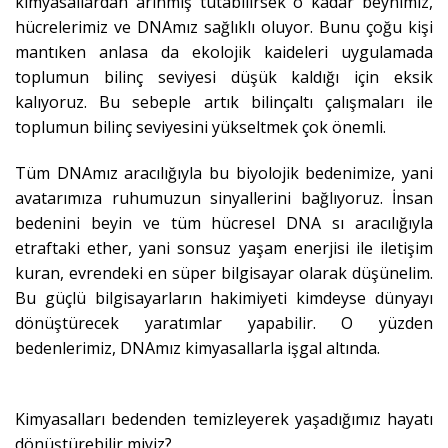
kimyasallardan arınmış tutabilirsek o kadar beynimiz,
hücrelerimiz ve DNAmız sağlıklı oluyor. Bunu çoğu kişi
mantıken anlasa da ekolojik kaideleri uygulamada
toplumun bilinç seviyesi düşük kaldığı için eksik
kalıyoruz. Bu sebeple artık bilinçaltı çalışmaları ile
toplumun bilinç seviyesini yükseltmek çok önemli.
Tüm DNAmız aracılığıyla bu biyolojik bedenimize, yani
avatarımıza ruhumuzun sinyallerini bağlıyoruz. İnsan
bedenini beyin ve tüm hücresel DNA sı aracılığıyla
etraftaki ether, yani sonsuz yaşam enerjisi ile iletişim
kuran, evrendeki en süper bilgisayar olarak düşünelim.
Bu güçlü bilgisayarların hakimiyeti kimdeyse dünyayı
dönüştürecek yaratımlar yapabilir. O yüzden
bedenlerimiz, DNAmız kimyasallarla işgal altında.
Kimyasalları bedenden temizleyerek yaşadığımız hayatı
dönüştürebilir miyiz?