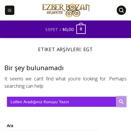
İçeriğe
atla
SEPET /
₺
0,00
0
ETIKET ARŞIVLERI:
EGT
Bir şey bulunamadı
It seems we can’t find what you’re looking for. Perhaps
searching can help.
SEARCH BU
Search
for:
Ara