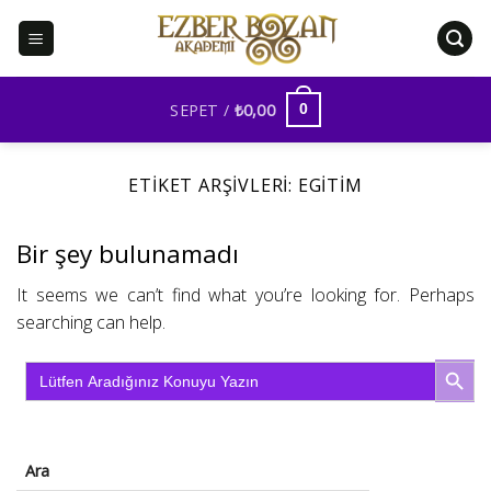
İçeriğe
atla
SEPET /
₺
0,00
0
ETIKET ARŞIVLERI:
EGITIM
Bir şey bulunamadı
It seems we can’t find what you’re looking for. Perhaps
searching can help.
SEARCH BU
Search
for:
Ara