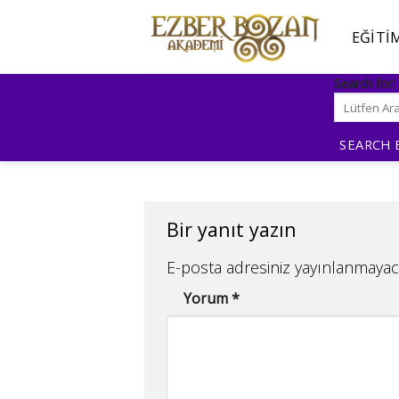
İçeriğe
atla
EĞITI
Search for:
SEARCH
Bir yanıt yazın
E-posta adresiniz yayınlanmayac
Yorum
*