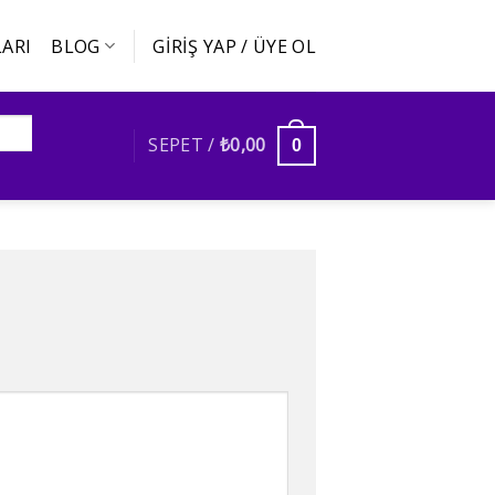
ARI
BLOG
GIRIŞ YAP / ÜYE OL
SEPET /
₺
0,00
0