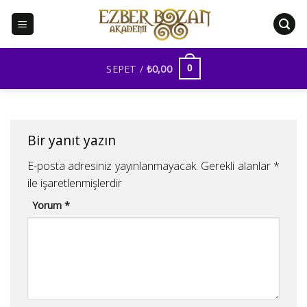
İçeriğe
atla
SEPET /
₺
0,00
0
Bir yanıt yazın
E-posta adresiniz yayınlanmayacak.
Gerekli alanlar
*
ile işaretlenmişlerdir
Yorum
*