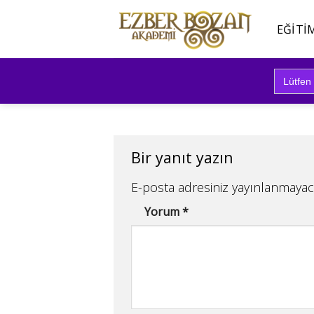
İçeriğe
atla
EĞITI
Search
for:
Bir yanıt yazın
E-posta adresiniz yayınlanmayac
Yorum
*