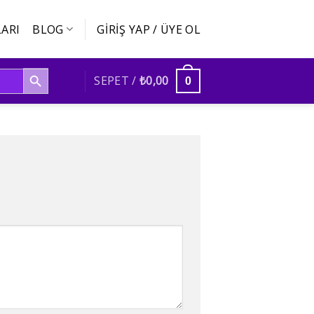
ARI
BLOG
GIRIŞ YAP / ÜYE OL
SEARCH BUTTON
SEPET /
₺
0,00
0