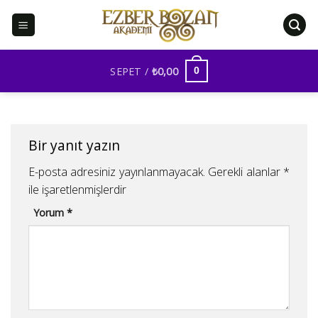
İçeriğe
atla
SEPET /
₺
0,00
0
Bir yanıt yazın
E-posta adresiniz yayınlanmayacak.
Gerekli alanlar
*
ile işaretlenmişlerdir
Yorum
*