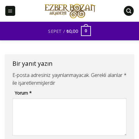
İçeriğe
atla
SEPET /
₺
0,00
0
Bir yanıt yazın
E-posta adresiniz yayınlanmayacak.
Gerekli alanlar
*
ile işaretlenmişlerdir
Yorum
*