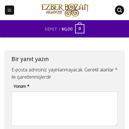
İçeriğe
atla
SEPET /
₺
0,00
0
Bir yanıt yazın
E-posta adresiniz yayınlanmayacak.
Gerekli alanlar
*
ile işaretlenmişlerdir
Yorum
*