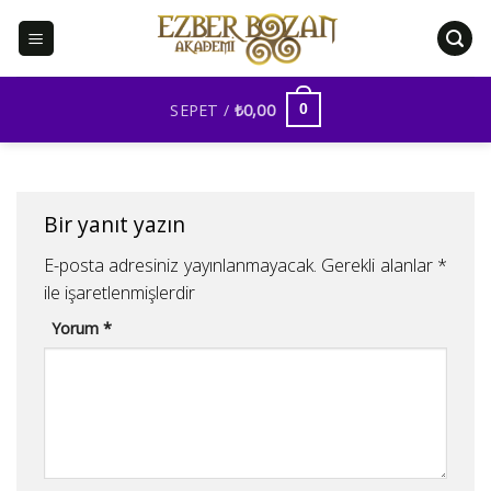
İçeriğe
atla
SEPET /
₺
0,00
0
Bir yanıt yazın
E-posta adresiniz yayınlanmayacak.
Gerekli alanlar
*
ile işaretlenmişlerdir
Yorum
*