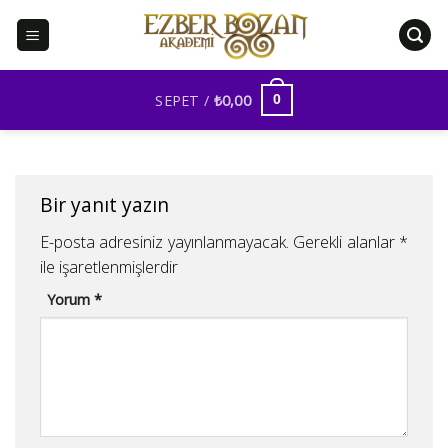
İçeriğe
atla
SEPET /
₺
0,00
0
Bir yanıt yazın
E-posta adresiniz yayınlanmayacak.
Gerekli alanlar
*
ile işaretlenmişlerdir
Yorum
*