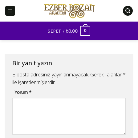
İçeriğe
atla
SEPET /
₺
0,00
0
Bir yanıt yazın
E-posta adresiniz yayınlanmayacak.
Gerekli alanlar
*
ile işaretlenmişlerdir
Yorum
*