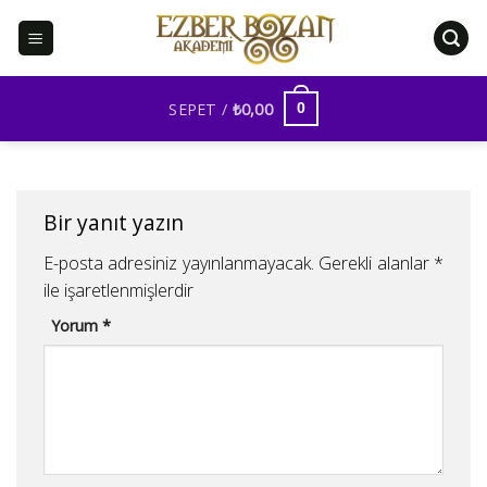
İçeriğe
atla
SEPET /
₺
0,00
0
Bir yanıt yazın
E-posta adresiniz yayınlanmayacak.
Gerekli alanlar
*
ile işaretlenmişlerdir
Yorum
*