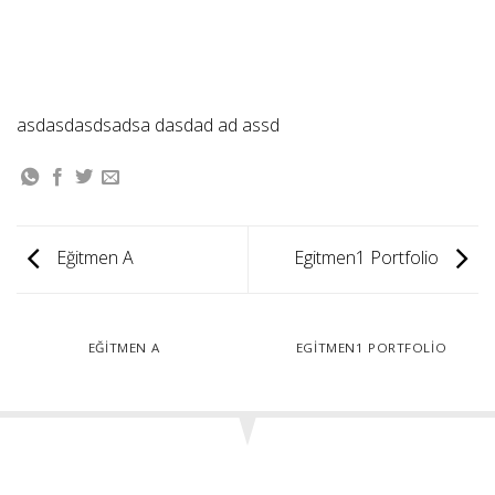
asdasdasdsadsa dasdad ad assd
Eğitmen A
Egitmen1 Portfolio
EĞITMEN A
EGITMEN1 PORTFOLIO