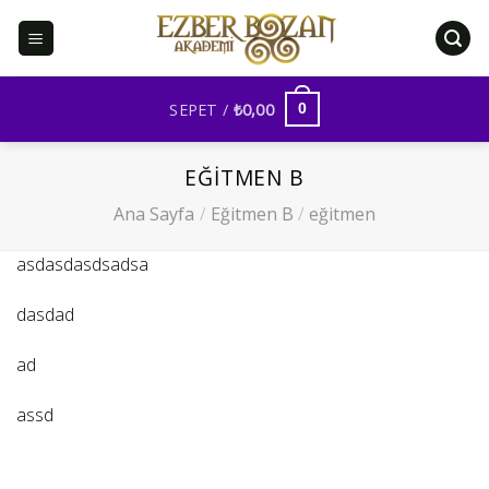
İçeriğe
atla
SEPET /
₺
0,00
0
EĞITMEN B
Ana Sayfa
/
Eğitmen B
/
eğitmen
asdasdasdsadsa
dasdad
ad
assd