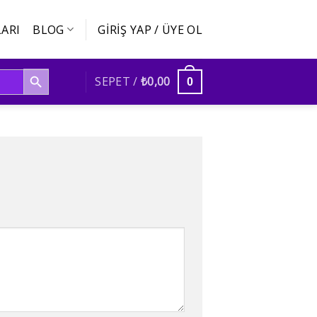
ARI
BLOG
GIRIŞ YAP / ÜYE OL
SEARCH BUTTON
SEPET /
₺
0,00
0