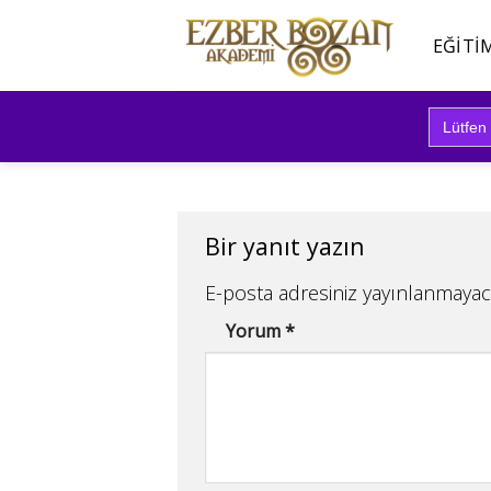
İçeriğe
atla
EĞITI
Search
for:
Bir yanıt yazın
E-posta adresiniz yayınlanmayac
Yorum
*