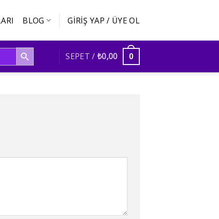
ARI
BLOG
GIRIŞ YAP / ÜYE OL
SEARCH BUTTON
SEPET /
₺
0,00
0