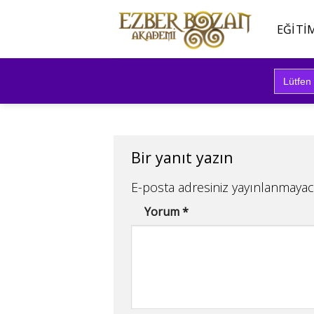
İçeriğe
atla
EĞITI
Search
for:
Bir yanıt yazın
E-posta adresiniz yayınlanmayac
Yorum
*