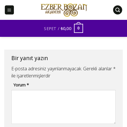
İçeriğe
atla
SEPET /
₺
0,00
0
Bir yanıt yazın
E-posta adresiniz yayınlanmayacak.
Gerekli alanlar
*
ile işaretlenmişlerdir
Yorum
*