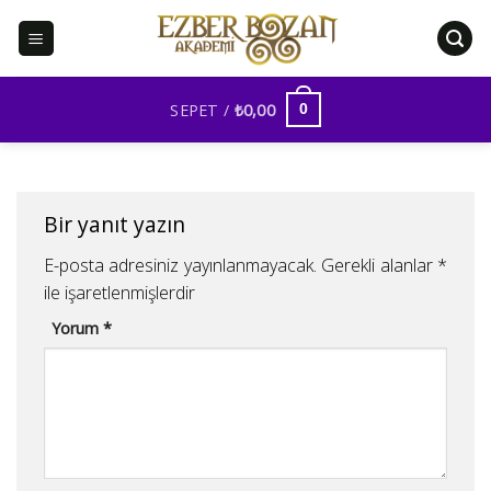
İçeriğe
atla
SEPET /
₺
0,00
0
Bir yanıt yazın
E-posta adresiniz yayınlanmayacak.
Gerekli alanlar
*
ile işaretlenmişlerdir
Yorum
*