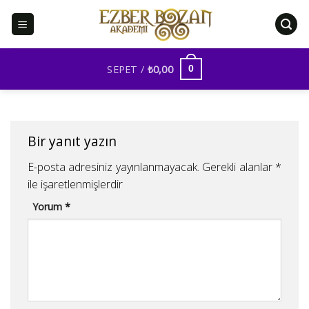
İçeriğe
atla
SEPET /
₺
0,00
0
Bir yanıt yazın
E-posta adresiniz yayınlanmayacak.
Gerekli alanlar
*
ile işaretlenmişlerdir
Yorum
*