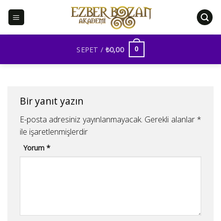
İçeriğe
atla
SEPET /
₺
0,00
0
Bir yanıt yazın
E-posta adresiniz yayınlanmayacak.
Gerekli alanlar
*
ile işaretlenmişlerdir
Yorum
*