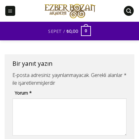
İçeriğe
atla
SEPET /
₺
0,00
0
Bir yanıt yazın
E-posta adresiniz yayınlanmayacak.
Gerekli alanlar
*
ile işaretlenmişlerdir
Yorum
*