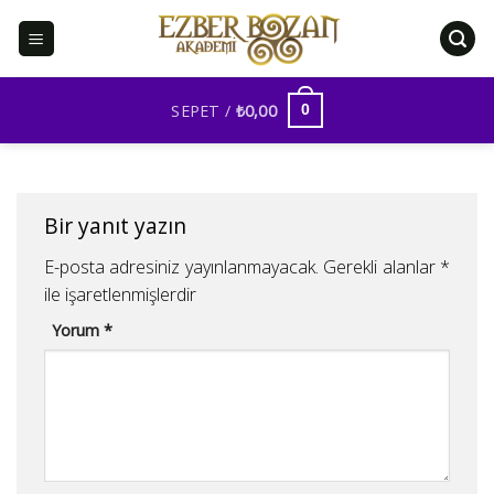
İçeriğe
atla
SEPET /
₺
0,00
0
Bir yanıt yazın
E-posta adresiniz yayınlanmayacak.
Gerekli alanlar
*
ile işaretlenmişlerdir
Yorum
*