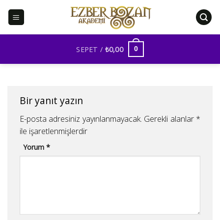
İçeriğe
atla
SEPET /
₺
0,00
0
Bir yanıt yazın
E-posta adresiniz yayınlanmayacak.
Gerekli alanlar
*
ile işaretlenmişlerdir
Yorum
*