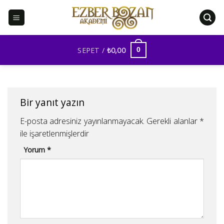
İçeriğe
atla
SEPET /
₺
0,00
0
Bir yanıt yazın
E-posta adresiniz yayınlanmayacak.
Gerekli alanlar
*
ile işaretlenmişlerdir
Yorum
*