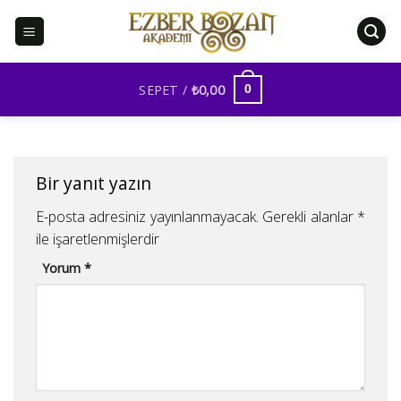
İçeriğe
atla
SEPET /
₺
0,00
0
Bir yanıt yazın
E-posta adresiniz yayınlanmayacak.
Gerekli alanlar
*
ile işaretlenmişlerdir
Yorum
*