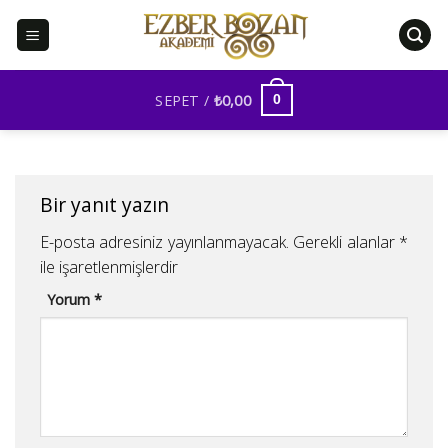
İçeriğe
atla
SEPET /
₺
0,00
0
Bir yanıt yazın
E-posta adresiniz yayınlanmayacak.
Gerekli alanlar
*
ile işaretlenmişlerdir
Yorum
*