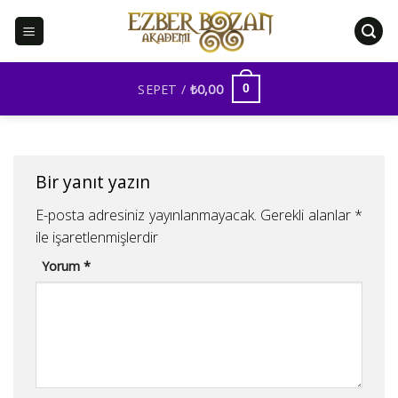
İçeriğe
atla
SEPET /
₺
0,00
0
Bir yanıt yazın
E-posta adresiniz yayınlanmayacak.
Gerekli alanlar
*
ile işaretlenmişlerdir
Yorum
*