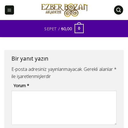
İçeriğe
atla
SEPET /
₺
0,00
0
Bir yanıt yazın
E-posta adresiniz yayınlanmayacak.
Gerekli alanlar
*
ile işaretlenmişlerdir
Yorum
*