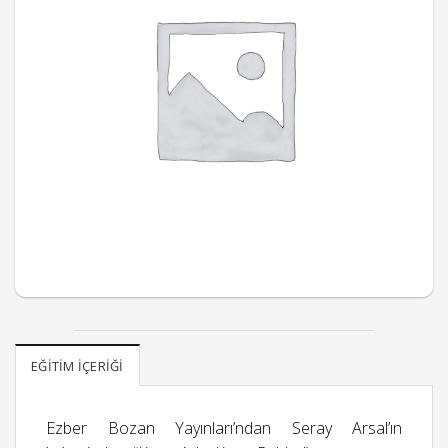
EĞITIM İÇERIĞI
Ezber Bozan Yayınları’ndan Seray Arsal’ın