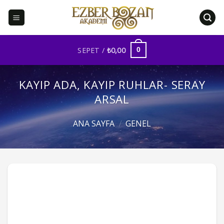
İçeriğe
atla
SEPET /
₺
0,00
0
KAYIP ADA, KAYIP RUHLAR- SERAY
ARSAL
ANA SAYFA
/
GENEL