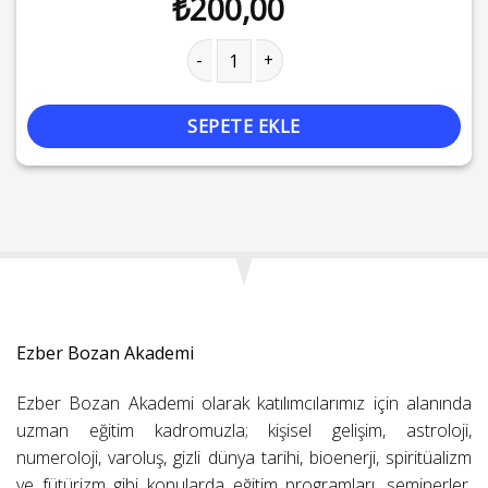
₺
200,00
Kayıp Ada, Kayıp Ruhlar- Seray Arsal adet
SEPETE EKLE
Ezber Bozan Akademi
Ezber Bozan Akademi olarak katılımcılarımız için alanında
uzman eğitim kadromuzla; kişisel gelişim, astroloji,
numeroloji, varoluş, gizli dünya tarihi, bioenerji, spiritüalizm
ve fütürizm gibi konularda eğitim programları, seminerler,