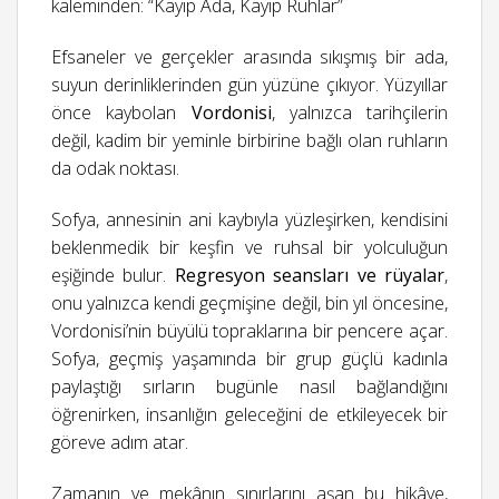
kaleminden: “Kayıp Ada, Kayıp Ruhlar”
Efsaneler ve gerçekler arasında sıkışmış bir ada,
suyun derinliklerinden gün yüzüne çıkıyor. Yüzyıllar
önce kaybolan
Vordonisi
, yalnızca tarihçilerin
değil, kadim bir yeminle birbirine bağlı olan ruhların
da odak noktası.
Sofya, annesinin ani kaybıyla yüzleşirken, kendisini
beklenmedik bir keşfin ve ruhsal bir yolculuğun
eşiğinde bulur.
Regresyon seansları ve rüyalar
,
onu yalnızca kendi geçmişine değil, bin yıl öncesine,
Vordonisi’nin büyülü topraklarına bir pencere açar.
Sofya, geçmiş yaşamında bir grup güçlü kadınla
paylaştığı sırların bugünle nasıl bağlandığını
öğrenirken, insanlığın geleceğini de etkileyecek bir
göreve adım atar.
Zamanın ve mekânın sınırlarını aşan bu hikâye,